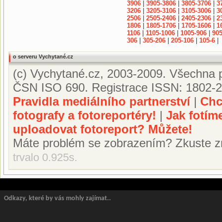
3906
|
3905-3806
|
3805-3706
|
3
3206
|
3205-3106
|
3105-3006
|
3
2506
|
2505-2406
|
2405-2306
|
2
1806
|
1805-1706
|
1705-1606
|
1
1106
|
1105-1006
|
1005-906
|
905
306
|
305-206
|
205-106
|
105-6
|
o serveru Vychytané.cz
(c) Vychytané.cz, 2003-2009. Všechna p
ČSN ISO 690. Registrace ISSN: 1802-2
Pravidla mediálního partnerství
|
Chc
fotografy a fotoreportéry!
|
Jak fotím
uploadovat fotoreport? Můžete!
Máte problém se zobrazením? Zkuste z
trvalo 0.925s.
Odkazy, které by vás mohly zajímat..