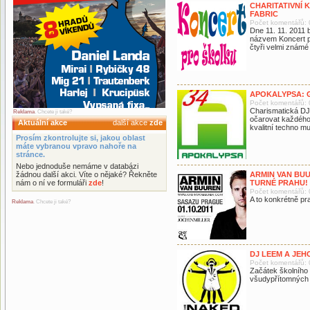
CHARITATIVNÍ
FABRIC
Počet komentářů: 
Dne 11. 11. 2011 
názvem Koncert p
čtyři velmi známé
APOKALYPSA: G
Počet komentářů: 
Charismatická DJ
Reklama
. Chcete ji také?
očarovat každého
Aktuální akce
další akce
zde
kvalitní techno m
Prosím zkontrolujte si, jakou oblast
máte vybranou vpravo nahoře na
stránce.
Nebo jednoduše nemáme v databázi
žádnou další akci. Víte o nějaké? Řekněte
ARMIN VAN BUU
nám o ní ve formuláři
zde
!
TURNÉ PRAHU!
Počet komentářů: 
A to konkrétně pr
Reklama
. Chcete ji také?
DJ LEEM A JEH
Počet komentářů: 
Začátek školního
všudypřítomných 