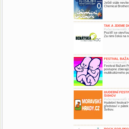
Ještě stále nevít
Chemical Brothers,
TAK A JDEME D
Počet komentářů: 
Pozítří se otevřo
Za nimi čeká na 
FESTIVAL BAŽA
Počet komentářů: 
Festival Bažant P
postupne zbierajú
multikultúrneho po
HUDEBNÍ FESTI
ŠVIHOV
Počet komentářů: 
Hudební festival
představí v pátek
Švihov.