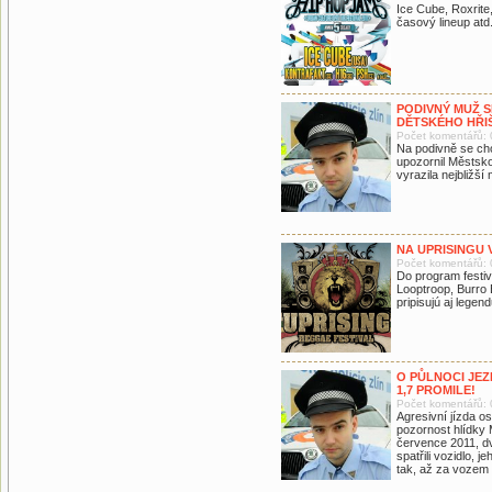
Ice Cube, Roxrite
časový lineup atd.
PODIVNÝ MUŽ S
DĚTSKÉHO HŘI
Počet komentářů: 
Na podivně se cho
upozornil Městskou
vyrazila nejbližší
NA UPRISINGU
Počet komentářů: 
Do program festi
Looptroop, Burro 
pripisujú aj lege
O PŮLNOCI JEZ
1,7 PROMILE!
Počet komentářů: 
Agresivní jízda os
pozornost hlídky 
července 2011, dv
spatřili vozidlo, 
tak, až za vozem 