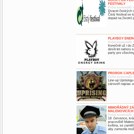
ROCK FOR PEOP
FESTIVALY
Počet komentářů: 
Dvacet českých ope
Čistý festival se 
dopad na životní p
PLAYBOY ENERG
Počet komentářů: 
Konečně už i do Z
desíti let nahoru
party pro všechny 
PROROK CAPLE
Počet komentářů: 
Line-up Uprising
zároveň najviac 
MIMOŘÁDNÝ ZÁT
MALENOVICÍCH
Počet komentářů: 
18. července, krá
pracoviště Malenov
května, se zaměřen
aby zamezila mož