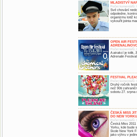
MLADISTVÝ NA
Počet komentářů: 
Své chování nedok
odpoledne, kontrol
organizmu totiž ko
vykouřit jointa ma
OPEN AIR FEST
ADRENALINOV
Počet komentářů: 
A atrakcí je tolik
Adrenalin Festival
FESTIVAL PLEA
Počet komentářů: 
Druhý ročník fest
než 90ti zahranič
sobotu 27. srpna 
ČESKÁ MISS J
DO NEW YORK
Počet komentářů: 
Česká Miss 2011 
Yorku, kde bude s
škole New York F
jako výhru v jedin