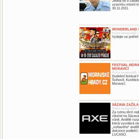
Jedná se o částe
uzavírku místní k
30.11.2011.
WONDERLAND 3
Počet komentářů: 
Vydejte se potř
FESTIVAL MORA
MORAVICÍ
Počet komentářů: 
Hudební festival
Švihově, Kunětick
Moravicí.
SÁZAVA ZAŽILA
Počet komentářů: 
Za rytmu těch nej
víkend na Sázava F
vůně. Andělé roz
která vyvolává neo
„voňavého“ anděl
dokonce podlehl i
LUCASO.