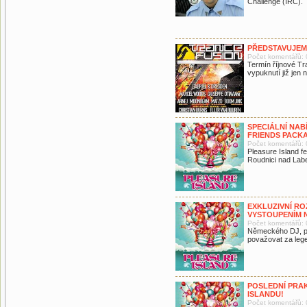
Challenge (IRC).
PŘEDSTAVUJEM
Počet komentářů: 
Termín říjnové Tr
vypuknutí již jen 
SPECIÁLNÍ NAB
FRIENDS PACK
Počet komentářů: 
Pleasure Island fes
Roudnici nad Lab
EXKLUZIVNÍ R
VYSTOUPENÍM N
Počet komentářů: 
Německého DJ, p
považovat za leg
POSLEDNÍ PRA
ISLANDU!
Počet komentářů: 