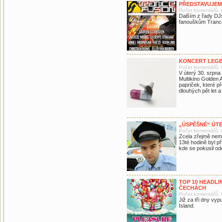
PŘEDSTAVUJEME
Počet komentářů: 
Dalším z řady DJs
fanouškům Trancef
KONCERT LEGE
Počet komentářů: 
V úterý 30. srpna
Multikino Golden A
papriček, které p
dlouhých pět let a 
„ÚSPĚŠNÉ“ ÚT
Počet komentářů: 
Zcela zřejmě nemě
13té hodině byl p
kde se pokusil od
TOP 10 HEADLI
ČECHÁCH
Počet komentářů: 
Již za tři dny vyp
Island.