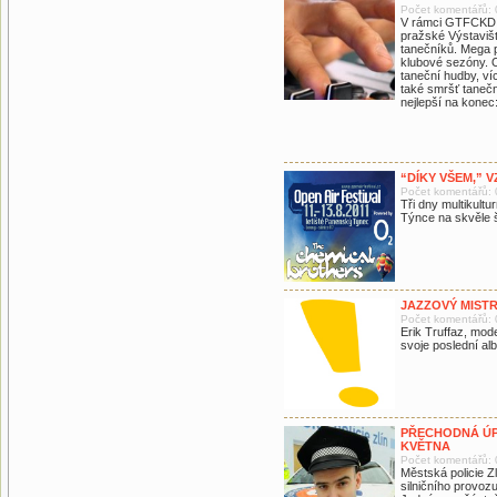
Počet komentářů: 
V rámci GTFCKD D
pražské Výstavišt
tanečníků. Mega p
klubové sezóny. O
taneční hudby, ví
také smršť tanečn
nejlepší na konec
“DÍKY VŠEM,” 
Počet komentářů: 
Tři dny multikult
Týnce na skvěle šl
JAZZOVÝ MISTR
Počet komentářů: 
Erik Truffaz, mod
svoje poslední al
PŘECHODNÁ ÚP
KVĚTNA
Počet komentářů: 
Městská policie Z
silničního provoz