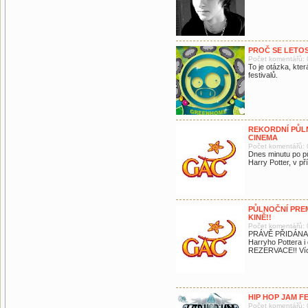
PROČ SE LETOS
Počet komentářů: 
To je otázka, kter
festivalů.
REKORDNÍ PŮL
CINEMA
Počet komentářů: 
Dnes minutu po pů
Harry Potter, v př
PŮLNOČNÍ PREM
KINĚ!!
Počet komentářů: 
PRÁVĚ PŘIDÁNA pů
Harryho Pottera 
REZERVACE!! Více
HIP HOP JAM FE
Počet komentářů: 