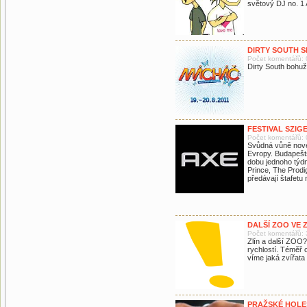
světový DJ no. 
DIRTY SOUTH S
Počet komentářů: 
Dirty South bohuž
FESTIVAL SZIG
Počet komentářů: 
Svůdná vůně nové
Evropy. Budapešts
dobu jednoho týdn
Prince, The Prodi
předávají štafetu 
DALŠÍ ZOO VE Z
Počet komentářů: 
Zlín a další ZOO?
rychlostí. Téměř 
víme jaká zvířata 
PRAŽSKÉ HOLE