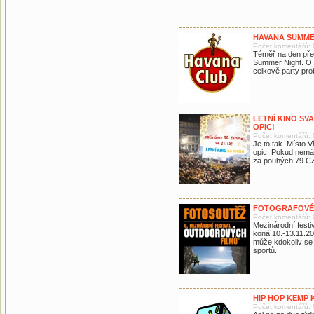
HAVANA SUMMER 
Počet komentářů: 
Téměř na den pře
Summer Night. O t
celkově party prob
LETNÍ KINO SV
OPIC!
Počet komentářů: 
Je to tak. Místo 
opic. Pokud nemát
za pouhých 79 CZK
FOTOGRAFOVÉ 
Počet komentářů: 
Mezinárodní festi
koná 10.-13.11.201
může kdokoliv se
sportů.
HIP HOP KEMP 
Počet komentářů: 