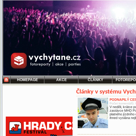
HOMEPAGE
AKCE
ČLÁNKY
FOTOREPO
Články v systému Vych
PODNAPILÝ CES
Počet komentářů: 
V neděli, krátce 
zastávce MHD Pod 
platného jízdního
ihned vyslána nej