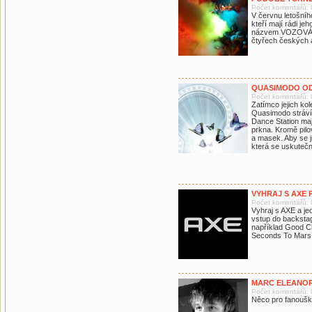
Počet komentářů: 
V červnu letošníh
kteří mají rádi j
názvem VOZOVÁ HR
čtyřech českých
QUASIMODO OD
Počet komentářů: 
Zatímco jejich kol
Quasimodo stráví 
Dance Station maj
prkna. Kromě pilo
a masek. Aby se j
která se uskutečn
VYHRAJ S AXE 
Počet komentářů: 
Vyhraj s AXE a je
vstup do backstag
například Good Ch
Seconds To Mars 
MARC ELEANOR
Počet komentářů: 
Něco pro fanoušky