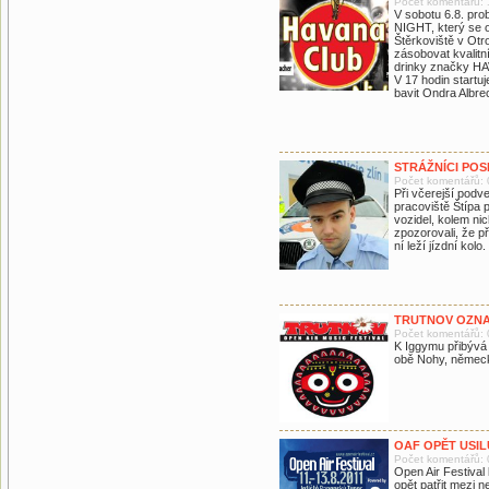
Počet komentářů: 
V sobotu 6.8. pr
NIGHT, který se 
Štěrkoviště v Otr
zásobovat kvalitn
drinky značky HA
V 17 hodin star
bavit Ondra Albrec
STRÁŽNÍCI PO
Počet komentářů: 
Při včerejší podv
pracoviště Štípa 
vozidel, kolem nic
zpozorovali, že p
ní leží jízdní kolo.
TRUTNOV OZNA
Počet komentářů: 
K Iggymu přibývá 
obě Nohy, německ
OAF OPĚT USIL
Počet komentářů: 
Open Air Festival 
opět patřit mezi ne