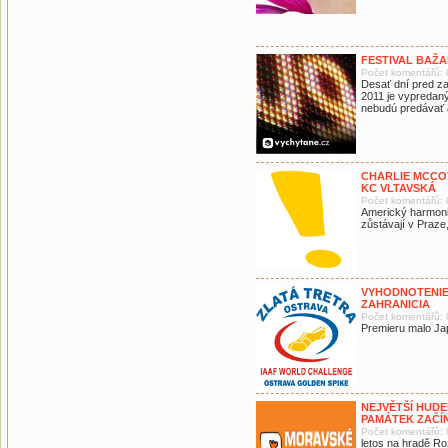
FESTIVAL BAŽ
Počet komentářů: 
Desať dní pred za
2011 je vypredaný
nebudú predávať a
CHARLIE MCCO
KC VLTAVSKÁ
Počet komentářů: 
Americký harmoni
zůstávají v Praze
VYHODNOTENIE
ZAHRANICIA
Počet komentářů: 
Premieru malo Ja
NEJVĚTŠÍ HUDE
PAMÁTEK ZAČÍ
Počet komentářů: 
letos na hradě R