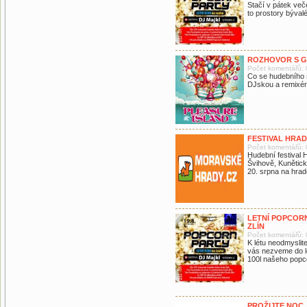
Stačí v pátek veče
to prostory býval
ROZHOVOR S G
Počet komentářů: 
Co se hudebního 
DJskou a remixér
FESTIVAL HRAD
Počet komentářů: 
Hudební festival
Švihově, Kunětick
20. srpna na hra
LETNÍ POPCORN
ZLÍN
Počet komentářů: 
K létu neodmyslite
vás nezveme do le
100l našeho popc
PROŽIJTE NOC 