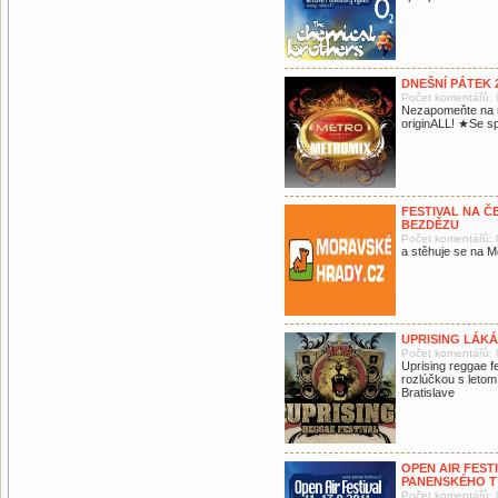
DNEŠNÍ PÁTEK 
Počet komentářů: 
Nezapomeňte na 
originALL! ★Se s
FESTIVAL NA 
BEZDĚZU
Počet komentářů: 
a stěhuje se na 
UPRISING LÁK
Počet komentářů: 
Uprising reggae fe
rozlúčkou s letom
Bratislave
OPEN AIR FEST
PANENSKÉHO T
Počet komentářů: 