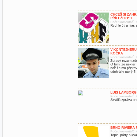
CHCEŠ SI ZAHR
PŘÍLEŽITOST!
Počet komentářů: 
Rychle čti a hlas s
V KONTEJNERU 
KOČKA
Počet komentářů: 
Zdravý rozum zůs
O tom, že někteří
než že mu připrav
odehrál v úterý 5
LUIS LAMBORGH
Počet komentářů: 
Skvělá zpráva pro
BRNO RIVIERA 
Počet komentářů: 
Teplo, párty a kva