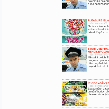
nájemníka nalezla
a jiné nebezpečn
PLEASURE ISL
Počet komentářů: 
Na tisíce tancech
letiště v Roudnic
Island. Pojďme si
STARTUJE PROJ
HENDIKEPOVA
Počet komentářů: 
Městská policie Z
programu prevence
cílem je předcháze
projekt Řetízek, k
PRAHA ZAŽIJE
Počet komentářů: 
Zpozorněte, datum
taneční hudby, p
písmem do svých 