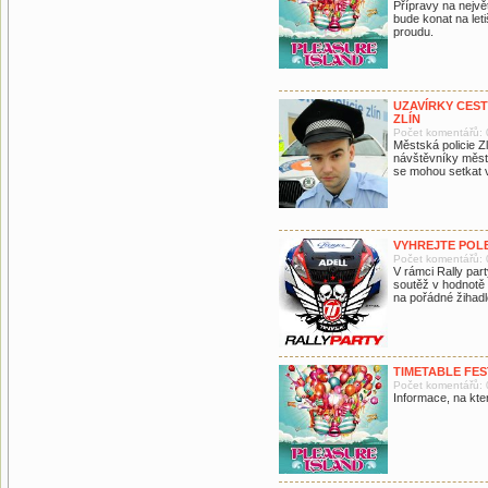
Přípravy na největ
bude konat na let
proudu.
UZAVÍRKY CEST
ZLÍN
Počet komentářů: 
Městská policie Z
návštěvníky města
se mohou setkat v
VYHREJTE POLE
Počet komentářů: 
V rámci Rally par
soutěž v hodnotě 
na pořádné žihadlo
TIMETABLE FES
Počet komentářů: 
Informace, na ktero