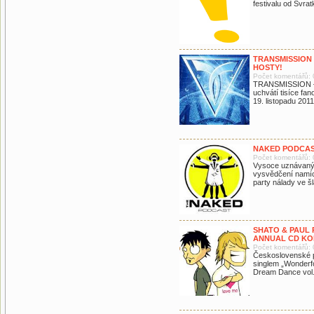
festivalu od Svrat
TRANSMISSION 
HOSTY!
Počet komentářů: 
TRANSMISSION –
uchvátí tisíce fan
19. listopadu 201
NAKED PODCAST
Počet komentářů: 
Vysoce uznávaný 
vysvědčení namích
party nálady ve 
SHATO & PAUL
ANNUAL CD KO
Počet komentářů: 
Československé 
singlem „Wonderfo
Dream Dance vol.