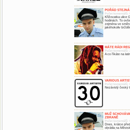
POŘÁD STEJNÁ
Počet komentářů: 
Křižovatka ulice 
hodinách. To ovšem
zejména ve směru 
jakéhokoliv brždě
MÁTE RÁDI RE
Počet komentářů: 
A co říkáte na lati
VARIOUS ARTIST
Počet komentářů: 
Nezávislý český l
MUŽ SCHOVÁVA
ZBRANĚ
Počet komentářů: 
Dnes, krátce před
obrátila na Městsk