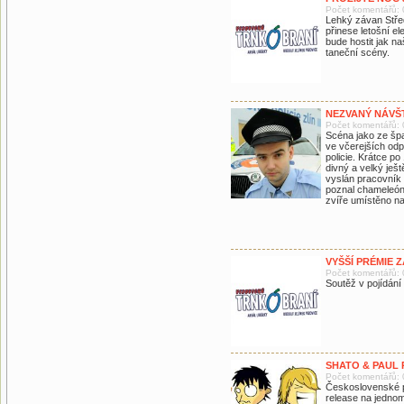
Počet komentářů: 
Lehký závan Stře
přinese letošní e
bude hostit jak n
taneční scény.
NEZVANÝ NÁVŠ
Počet komentářů: 
Scéna jako ze špa
ve včerejších odp
policie. Krátce p
divný a velký ješt
vyslán pracovník 
poznal chameleón
zvíře umístěno na
VYŠŠÍ PRÉMIE 
Počet komentářů: 
Soutěž v pojídání
SHATO & PAUL 
Počet komentářů: 
Československé p
release na jednom 