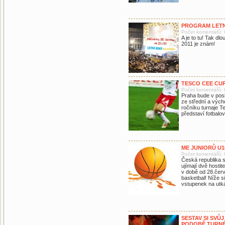
PROGRAM LETNÍ
Počet komentářů: 
A je to tu! Tak d
2011 je znám!
TESCO CEE CU
Počet komentářů: 
Praha bude v pos
ze střední a vých
ročníku turnaje 
představí fotbalov
ME JUNIORŮ U1
Počet komentářů: 
Česká republika s
ujímají dvě hosti
v době od 28.čer
basketbal! Níže s
vstupenek na utk
SESTAV SI SVŮ
PODOBĚ TURNÉ