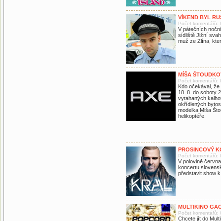
VÍKEND BYL RUŠ
Počet komentářů: 
V pátečních noční
sídliště Jižní sva
muž ze Zlína, kte
MÍŠA ŠTOUDKOV
Počet komentářů: 
Kdo očekával, že
18. 8. do soboty 
vytahaných kalhot
okřídlených bytost
modelka Miša Štoud
helikoptéře.
PROSINCOVÝ K
Počet komentářů: 
V polovině června
koncertu slovens
představit show k
MULTIKINO GA
Počet komentářů: 
Chcete jít do Mul