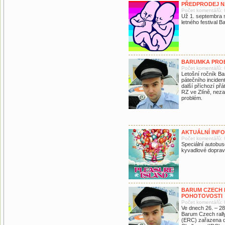
PŘEDPRODEJ NA
Počet komentářů: 
Už 1. septembra 
letného festival B
BARUMKA PROB
Počet komentářů: 
Letošní ročník Ba
pátečního incident
další příchozí př
RZ ve Zlíně, nez
problém.
AKTUÁLNÍ INFO
Počet komentářů: 
Speciální autobus
kyvadlové dopravě
BARUM CZECH RA
POHOTOVOSTI
Počet komentářů: 
Ve dnech 26. – 28.
Barum Czech rally 
(ERC) zařazena do