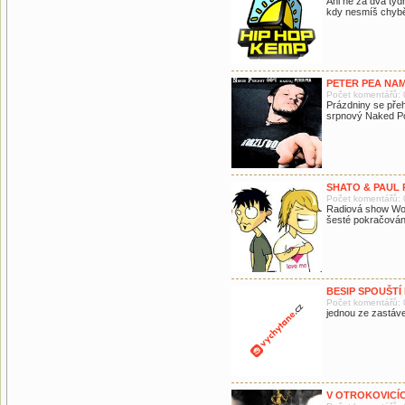
Ani ne za dva týdn
kdy nesmíš chybět
PETER PEA NA
Počet komentářů: 
Prázdniny se pře
srpnový Naked P
SHATO & PAUL
Počet komentářů: 
Radiová show Won
šesté pokračován
BESIP SPOUŠTÍ
Počet komentářů: 
jednou ze zastáv
V OTROKOVICÍ