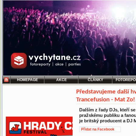
HOMEPAGE
AKCE
ČLÁNKY
FOTOREPO
Představujeme další h
Trancefusion - Mat Zo!
Dalším z řady DJs, kteří s
pražskému publiku a fano
je britský producent a DJ 
Přidat na Facebook