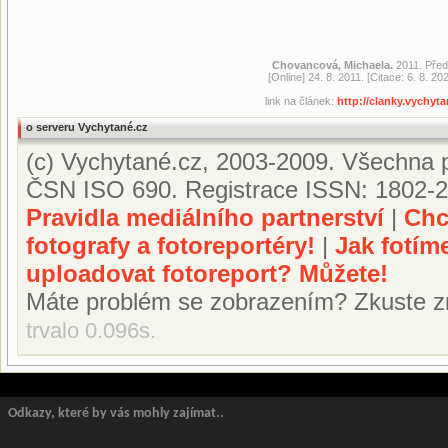
Chovancová, Michaela.
2011. Před
[Online] 24. 8. 2011. [Citace: 6. 8. 
link na článek:
http://clanky.vychyt
o serveru Vychytané.cz
(c) Vychytané.cz, 2003-2009. Všechna p
ČSN ISO 690. Registrace ISSN: 1802-2
Pravidla mediálního partnerství
|
Chc
fotografy a fotoreportéry!
|
Jak fotím
uploadovat fotoreport? Můžete!
Máte problém se zobrazením? Zkuste z
trvalo 0.096s.
Odkazy, které by vás mohly zajímat..