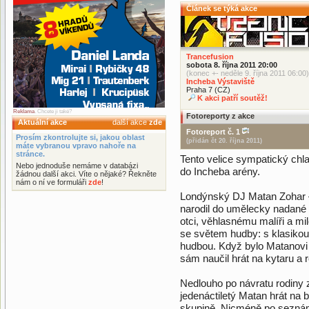
Článek se týká akce
Trancefusion
sobota 8. října 2011 20:00
(konec +- neděle 9. října 2011 06:00)
Incheba Výstaviště
Praha 7 (CZ)
K akci patří soutěž!
Reklama
. Chcete ji také?
Fotoreporty z akce
Aktuální akce
další akce
zde
Fotoreport č. 1
Prosím zkontrolujte si, jakou oblast
(přidán čt 20. října 2011)
máte vybranou vpravo nahoře na
stránce.
Tento velice sympatický chlap
Nebo jednoduše nemáme v databázi
do Incheba arény.
žádnou další akci. Víte o nějaké? Řekněte
nám o ní ve formuláři
zde
!
Londýnský DJ Matan Zohar – 
narodil do umělecky nadané r
otci, věhlasnému malíři a m
se světem hudby: s klasikou
hudbou. Když bylo Matanovi 
sám naučil hrát na kytaru a r
Nedlouho po návratu rodiny
jedenáctiletý Matan hrát na 
skupině. Nicméně po seznám