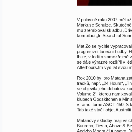
V polovině roku 2007 měl u
Markuse Schulze. Skutečně se
mu zremixoval skladbu „Drivi
kompilaci „In Search of Sunri
Mat Zo se rychle vypracoval
progresivní taneční hudby. 
Ibize, v Indii a samozřejmě 
se dále výrazně rozšířil v lé
Afterhours.fm vysílat svou 
Rok 2010 byl pro Matana zat
tracků, např. „24 Hours“, „T
se objevila jeho debutová 
Volume 2“, kterou namixoval
klubech Godskitchen a Minis
v rámci turné ASOT 450. S 
Tab také stačil objet Austráli
Matanovy skladby hrají všic
Buurena, Tiesta, Above & B
Andyho Moora či Airwave. Jeh