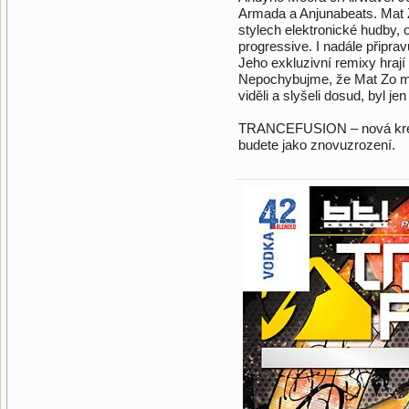
Armada a Anjunabeats. Mat Zo
stylech elektronické hudby, 
progressive. I nadále připra
Jeho exkluzivní remixy hrají
Nepochybujme, že Mat Zo má
viděli a slyšeli dosud, byl je
TRANCEFUSION – nová krev d
budete jako znovuzrození.