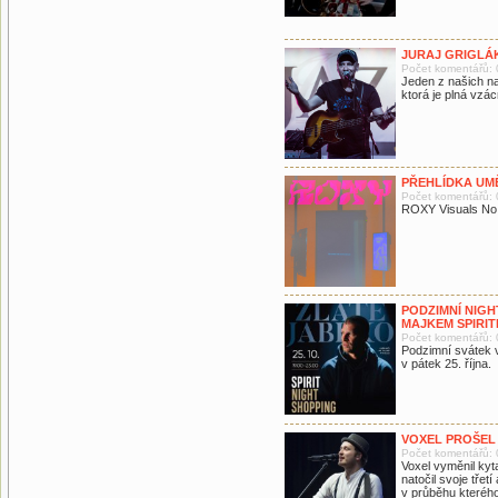
JURAJ GRIGLÁ
Počet komentářů: 
Jeden z našich na
ktorá je plná vzá
PŘEHLÍDKA UMĚ
Počet komentářů: 
ROXY Visuals No. 
PODZIMNÍ NIGH
MAJKEM SPIRI
Počet komentářů: 
Podzimní svátek 
v pátek 25. října.
VOXEL PROŠE
Počet komentářů: 
Voxel vyměnil kyta
natočil svoje třet
v průběhu kterého