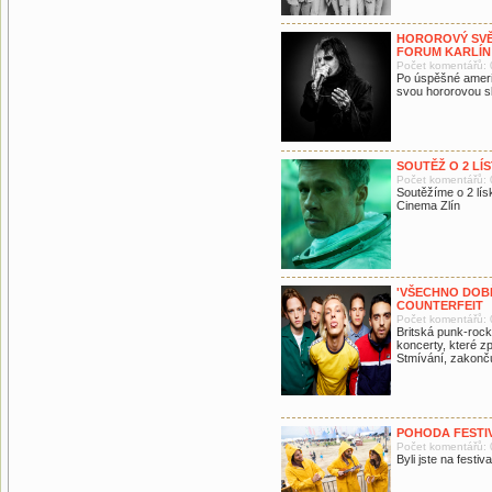
HOROROVÝ SV
FORUM KARLÍN
Počet komentářů: 
Po úspěšné ameri
svou hororovou s
SOUTĚŽ O 2 LÍ
Počet komentářů: 
Soutěžíme o 2 lí
Cinema Zlín
'VŠECHNO DOB
COUNTERFEIT
Počet komentářů: 
Britská punk-rock
koncerty, které z
Stmívání, zakonč
POHODA FESTI
Počet komentářů: 
Byli jste na fest