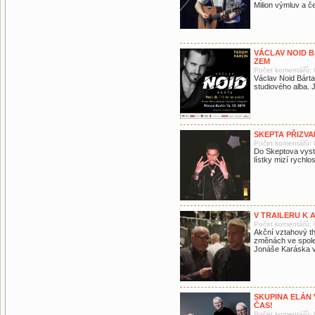
Milion výmluv a če
VÁCLAV NOID B
ZEM
Počet komentářů: 
Václav Noid Bárta 
studiového alba.
SKEPTA PŘIZV
Počet komentářů: 
Do Skeptova vysto
lístky mizí rychlos
V TRAILERU K 
Počet komentářů: 
Akční vztahový thr
změnách ve společ
Jonáše Karáska vs
SKUPINA ELÁN 
ČAS!
Počet komentářů: 