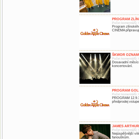
PROGRAM ZLÍNS
Počet komentářů: 
Program zlínskéh
CINEMA připravuje
ŠKWOR OZNAMU
Počet komentářů: 
Dosavadní měsíce
koncertování.
PROGRAM GOLDEN
Počet komentářů: 
PROGRAM 12.9.19
předprodej vstup
JAMES ARTHUR 
Počet komentářů: 
Nejúspěšnější ví
fanouškům.