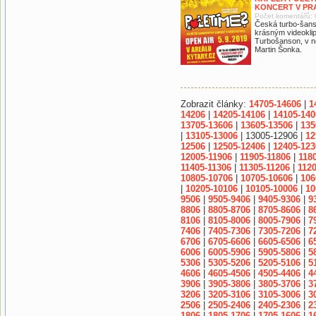
KONCERT V PR
Počet komentářů: 
Česká turbo-šans
krásným videoklip
Turbošanson, v ně
Martin Šonka.
Zobrazit články:
14705-14606
|
1
14206
|
14205-14106
|
14105-140
13705-13606
|
13605-13506
|
135
|
13105-13006
| 13005-12906 |
12
12506
|
12505-12406
|
12405-123
12005-11906
|
11905-11806
|
118
11405-11306
|
11305-11206
|
1120
10805-10706
|
10705-10606
|
106
|
10205-10106
|
10105-10006
|
10
9506
|
9505-9406
|
9405-9306
|
9
8806
|
8805-8706
|
8705-8606
|
8
8106
|
8105-8006
|
8005-7906
|
7
7406
|
7405-7306
|
7305-7206
|
7
6706
|
6705-6606
|
6605-6506
|
6
6006
|
6005-5906
|
5905-5806
|
5
5306
|
5305-5206
|
5205-5106
|
5
4606
|
4605-4506
|
4505-4406
|
4
3906
|
3905-3806
|
3805-3706
|
3
3206
|
3205-3106
|
3105-3006
|
3
2506
|
2505-2406
|
2405-2306
|
2
1806
|
1805-1706
|
1705-1606
|
1