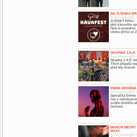
NA ZLÍNSKU B
Počet komentářů: 
ZLÍNSKÝ KRAJ - M
plný kávového opo
října to propukne
centru přímo ve Z
SKUPINA J.A.R.
Počet komentářů: 
Skupina J.A.R. let
Třicet případů m
před lety dvaceti.
EMMA DROBNÁ
Počet komentářů: 
Speváčka Emma Dro
čas v nahrávacom
svojho druhého a
Demons.
MANON MEURT 
ROXY
Počet komentářů: 