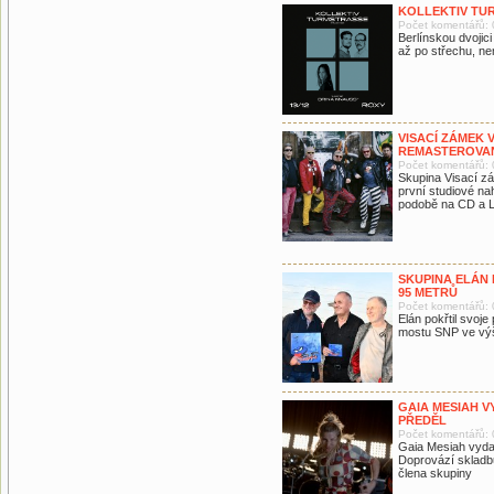
KOLLEKTIV TU
Počet komentářů: 
Berlínskou dvojic
až po střechu, n
VISACÍ ZÁMEK 
REMASTEROVA
Počet komentářů: 
Skupina Visací z
první studiové n
podobě na CD a L
SKUPINA ELÁN 
95 METRŮ
Počet komentářů: 
Elán pokřtil svoj
mostu SNP ve výš
GAIA MESIAH V
PŘEDĚL
Počet komentářů: 
Gaia Mesiah vydal
Doprovází skladb
člena skupiny