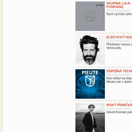
SKUPINA J.A.R
FONKIANZ
Počet komentářů: 
Nyní vychází jeho
ELEKTICKÝ HU
Počet komentářů: 
Představí novou d
Venezuely.
ÚSPEŠNÁ TECH
Počet komentářů: 
Kdo nebyl na imp
Meute má v dubnu
IRSKÝ PÍSNIČK
Počet komentářů: 
David Keenan pat