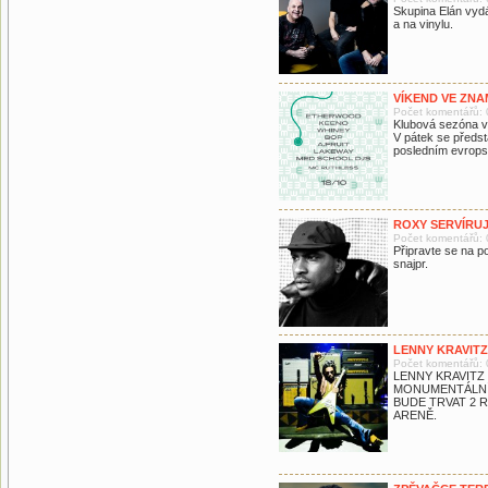
Skupina Elán vyd
a na vinylu.
VÍKEND VE ZNA
Počet komentářů: 
Klubová sezóna v
V pátek se předs
posledním evrop
ROXY SERVÍRU
Počet komentářů: 
Připravte se na p
snajpr.
LENNY KRAVITZ
Počet komentářů: 
LENNY KRAVITZ
MONUMENTÁLNÍ
BUDE TRVAT 2 
ARENĚ.