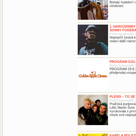
Bohatý hudební i 
vinobraní.
1. NAROZENIN
SONNY FODER
Počet komentářů: 
Nejstarší česká k
oslaví další naroz
PROGRAM GOLDEN
Počet komentářů: 
PROGRAM 29.8.19 
předprodej vstup
PLEXIS – TO SE
Počet komentářů: 
Pražská punková 
Lébl, Martin Švec 
vyrukovala s prv
vinylu své nejúsp
KAPELA POLET