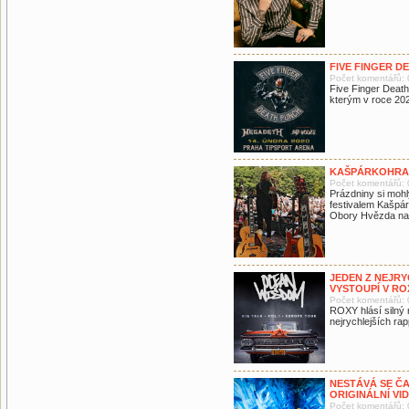
FIVE FINGER 
Počet komentářů: 
Five Finger Death
kterým v roce 202
KAŠPÁRKOHRANÍ
Počet komentářů: 
Prázdniny si mohly
festivalem Kašpárk
Obory Hvězda na
JEDEN Z NEJR
VYSTOUPÍ V RO
Počet komentářů: 
ROXY hlásí silný 
nejrychlejších r
NESTÁVÁ SE ČA
ORIGINÁLNÍ VI
Počet komentářů: 