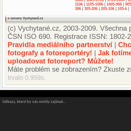
1106
|
1105-1006
|
1005-906
|
905
306
|
305-206
|
205-106
|
105-6
|
o serveru Vychytané.cz
(c) Vychytané.cz, 2003-2009. Všechna p
ČSN ISO 690. Registrace ISSN: 1802-2
Pravidla mediálního partnerství
|
Chc
fotografy a fotoreportéry!
|
Jak fotím
uploadovat fotoreport? Můžete!
Máte problém se zobrazením? Zkuste z
trvalo 0.959s.
Odkazy, které by vás mohly zajímat..