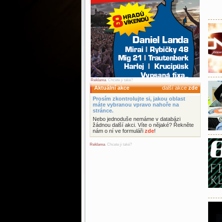
Reklama
. Chcete ji také?
Aktuální akce
další akce
zde
Prosím zkontrolujte si, jakou oblast
máte vybranou vpravo nahoře na
stránce.
Nebo jednoduše nemáme v databázi
žádnou další akci. Víte o nějaké? Řekněte
nám o ní ve formuláři
zde
!
Reklama
. Chcete ji také?