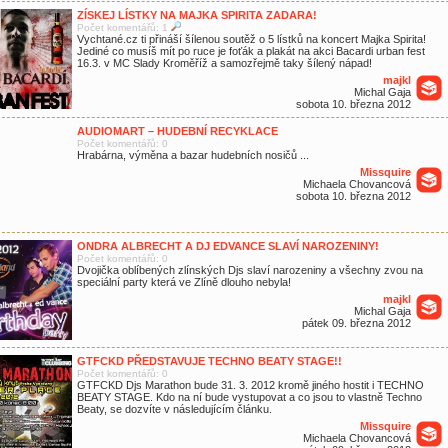
ZÍSKEJ LÍSTKY NA MAJKA SPIRITA ZADARA!
Počet komentářů: 1
Vychtané.cz ti přináší šílenou soutěž o 5 lístků na koncert Majka Spirita!
Jediné co musíš mít po ruce je foťák a plakát na akci Bacardi urban fest
16.3. v MC Slady Kroměříž a samozřejmě taky šílený nápad!
majkl
Michal Gaja
sobota 10. března 2012
AUDIOMART – HUDEBNÍ RECYKLACE
Počet komentářů: 0
Hrabárna, výměna a bazar hudebních nosičů ...
Missquire
Michaela Chovancová
sobota 10. března 2012
ONDRA ALBRECHT A DJ EDVANCE SLAVÍ NAROZENINY!
Počet komentářů: 0
Dvojička oblíbených zlínských Djs slaví narozeniny a všechny zvou na
speciální party která ve Zlíně dlouho nebyla!
majkl
Michal Gaja
pátek 09. března 2012
GTFCKD PŘEDSTAVUJE TECHNO BEATY STAGE!!
Počet komentářů: 0
GTFCKD Djs Marathon bude 31. 3. 2012 kromě jiného hostit i TECHNO
BEATY STAGE. Kdo na ní bude vystupovat a co jsou to vlastně Techno
Beaty, se dozvíte v následujícím článku.
Missquire
Michaela Chovancová