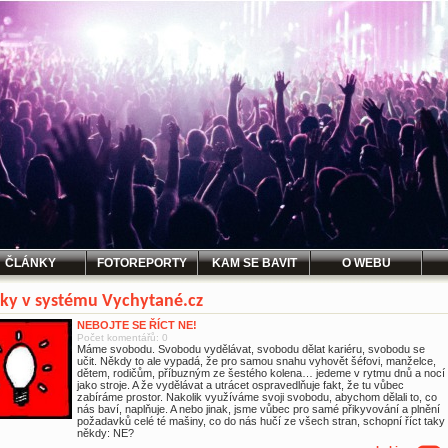
ČLÁNKY
FOTOREPORTY
KAM SE BAVIT
O WEBU
ky v systému Vychytané.cz
NEBOJTE SE ŘÍCT NE!
Počet komentářů: 0
Máme svobodu. Svobodu vydělávat, svobodu dělat kariéru, svobodu se
učit. Někdy to ale vypadá, že pro samou snahu vyhovět šéfovi, manželce,
dětem, rodičům, příbuzným ze šestého kolena… jedeme v rytmu dnů a nocí
jako stroje. A že vydělávat a utrácet ospravedlňuje fakt, že tu vůbec
zabíráme prostor. Nakolik využíváme svoji svobodu, abychom dělali to, co
nás baví, naplňuje. A nebo jinak, jsme vůbec pro samé přikyvování a plnění
požadavků celé té mašiny, co do nás hučí ze všech stran, schopní říct taky
někdy: NE?