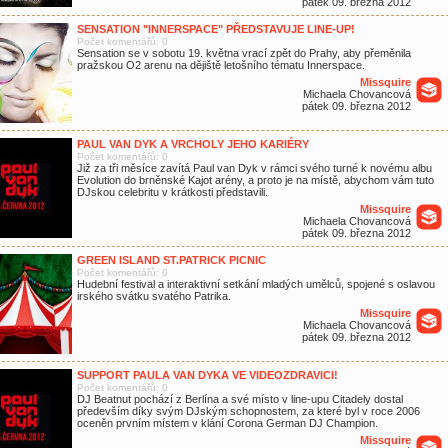
pátek 09. března 2012
SENSATION "INNERSPACE" PŘEDSTAVUJE LINE-UP!
Počet komentářů: 0
Sensation se v sobotu 19. května vrací zpět do Prahy, aby přeměnila
pražskou O2 arenu na dějiště letošního tématu Innerspace.
Missquire
Michaela Chovancová
pátek 09. března 2012
PAUL VAN DYK A VRCHOLY JEHO KARIÉRY
Počet komentářů: 0
Již za tři měsíce zavítá Paul van Dyk v rámci svého turné k novému albu
Evolution do brněnské Kajot arény, a proto je na místě, abychom vám tuto
DJskou celebritu v krátkosti představili.
Missquire
Michaela Chovancová
pátek 09. března 2012
GREEN ISLAND ST.PATRICK PICNIC
Počet komentářů: 0
Hudební festival a interaktivní setkání mladých umělců, spojené s oslavou
irského svátku svatého Patrika.
Missquire
Michaela Chovancová
pátek 09. března 2012
SUPPORT PAULA VAN DYKA VE VIDEOZDRAVICI!
Počet komentářů: 0
DJ Beatnut pochází z Berlína a své místo v line-upu Citadely dostal
především díky svým DJským schopnostem, za které byl v roce 2006
oceněn prvním místem v klání Corona German DJ Champion.
Missquire