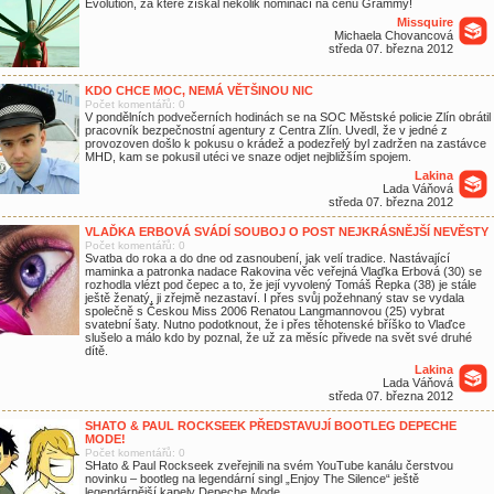
Evolution, za které získal několik nominací na cenu Grammy!
Missquire
Michaela Chovancová
středa 07. března 2012
KDO CHCE MOC, NEMÁ VĚTŠINOU NIC
Počet komentářů: 0
V pondělních podvečerních hodinách se na SOC Městské policie Zlín obrátil
pracovník bezpečnostní agentury z Centra Zlín. Uvedl, že v jedné z
provozoven došlo k pokusu o krádež a podezřelý byl zadržen na zastávce
MHD, kam se pokusil utéci ve snaze odjet nejbližším spojem.
Lakina
Lada Váňová
středa 07. března 2012
VLAĎKA ERBOVÁ SVÁDÍ SOUBOJ O POST NEJKRÁSNĚJŠÍ NEVĚSTY
Počet komentářů: 0
Svatba do roka a do dne od zasnoubení, jak velí tradice. Nastávající
maminka a patronka nadace Rakovina věc veřejná Vlaďka Erbová (30) se
rozhodla vlézt pod čepec a to, že její vyvolený Tomáš Řepka (38) je stále
ještě ženatý, ji zřejmě nezastaví. I přes svůj požehnaný stav se vydala
společně s Českou Miss 2006 Renatou Langmannovou (25) vybrat
svatební šaty. Nutno podotknout, že i přes těhotenské bříško to Vlaďce
slušelo a málo kdo by poznal, že už za měsíc přivede na svět své druhé
dítě.
Lakina
Lada Váňová
středa 07. března 2012
SHATO & PAUL ROCKSEEK PŘEDSTAVUJÍ BOOTLEG DEPECHE
MODE!
Počet komentářů: 0
SHato & Paul Rockseek zveřejnili na svém YouTube kanálu čerstvou
novinku – bootleg na legendární singl „Enjoy The Silence“ ještě
legendárnější kapely Depeche Mode.