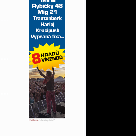
Reklama
. Chcete ji také?