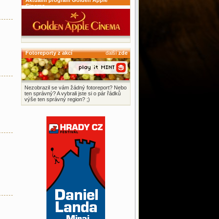
Aktuální program Golden Apple
Cinema
Fotoreporty z akcí
další
zde
Nezobrazil se vám žádný fotoreport? Nebo
ten správný? A vybrali jste si o pár řádků
výše ten správný region? ;)