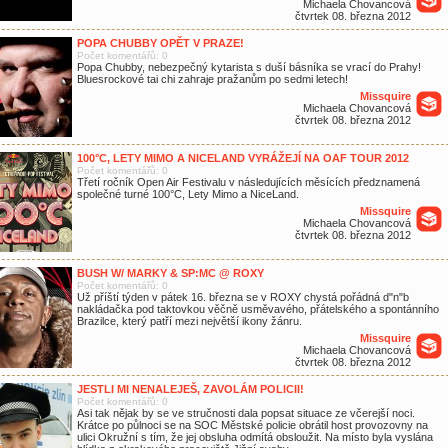
Michaela Chovancová
čtvrtek 08. března 2012
POPA CHUBBY OPĚT V PRAZE!
Počet komentářů: 0
Popa Chubby, nebezpečný kytarista s duší básníka se vrací do Prahy!
Bluesrockové tai chi zahraje pražanům po sedmi letech!
Missquire
Michaela Chovancová
čtvrtek 08. března 2012
100°C, LETY MIMO A NICELAND VYRÁŽEJÍ NA OAF TOUR 2012
Počet komentářů: 0
Třetí ročník Open Air Festivalu v následujících měsících předznamená
společné turné 100°C, Lety Mimo a NiceLand.
Missquire
Michaela Chovancová
čtvrtek 08. března 2012
BUSH W/ MARKY & SP:MC @ ROXY
Počet komentářů: 0
Už příští týden v pátek 16. března se v ROXY chystá pořádná d"n"b
nakládačka pod taktovkou věčně usměvavého, přátelského a spontánního
Brazilce, který patří mezi největší ikony žánru.
Missquire
Michaela Chovancová
čtvrtek 08. března 2012
JESTLI MI NENALEJEŠ, ZAVOLÁM POLICII!
Počet komentářů: 0
Asi tak nějak by se ve stručnosti dala popsat situace ze včerejší noci.
Krátce po půlnoci se na SOC Městské policie obrátil host provozovny na
ulici Okružní s tím, že jej obsluha odmítá obsloužit. Na místo byla vyslána