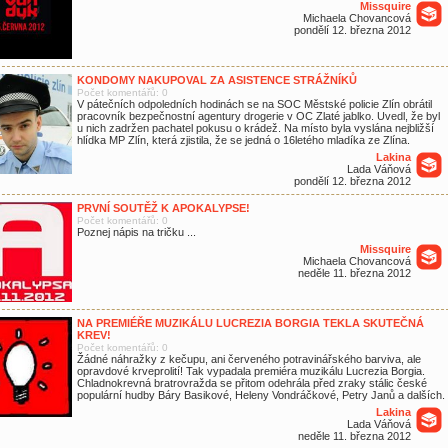
Missquire
Michaela Chovancová
pondělí 12. března 2012
KONDOMY NAKUPOVAL ZA ASISTENCE STRÁŽNÍKŮ
Počet komentářů: 0
V pátečních odpoledních hodinách se na SOC Městské policie Zlín obrátil
pracovník bezpečnostní agentury drogerie v OC Zlaté jablko. Uvedl, že byl
u nich zadržen pachatel pokusu o krádež. Na místo byla vyslána nejbližší
hlídka MP Zlín, která zjistila, že se jedná o 16letého mladíka ze Zlína.
Lakina
Lada Váňová
pondělí 12. března 2012
PRVNÍ SOUTĚŽ K APOKALYPSE!
Počet komentářů: 0
Poznej nápis na tričku ...
Missquire
Michaela Chovancová
neděle 11. března 2012
NA PREMIÉŘE MUZIKÁLU LUCREZIA BORGIA TEKLA SKUTEČNÁ
KREV!
Počet komentářů: 0
Žádné náhražky z kečupu, ani červeného potravinářského barviva, ale
opravdové krveprolití! Tak vypadala premiéra muzikálu Lucrezia Borgia.
Chladnokrevná bratrovražda se přitom odehrála před zraky stálic české
populární hudby Báry Basikové, Heleny Vondráčkové, Petry Janů a dalších.
Lakina
Lada Váňová
neděle 11. března 2012