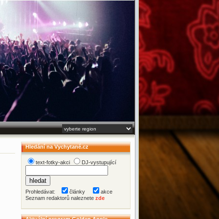
Hledání na Vychytané.cz
text-fotky-akci
DJ-vystupující
Prohledávat:
články
akce
Seznam redaktorů naleznete
zde