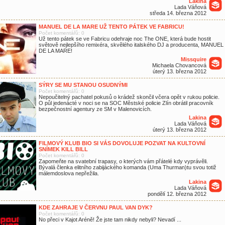
Lakina
Lada Váňová
středa 14. března 2012
MANUEL DE LA MARE UŽ TENTO PÁTEK VE FABRICU!
Počet komentářů: 0
Už tento pátek se ve Fabricu odehraje noc The ONE, která bude hostit
světově nejlepšího remixéra, skvělého italského DJ a producenta, MANUEL
DE LA MARE!
Missquire
Michaela Chovancová
úterý 13. března 2012
SÝRY SE MU STANOU OSUDNÝMI
Počet komentářů: 0
Nepoučitelný pachatel pokusů o krádež skončil včera opět v rukou policie.
O půl jedenácté v noci se na SOC Městské policie Zlín obrátil pracovník
bezpečnostní agentury ze SM v Malenovicích.
Lakina
Lada Váňová
úterý 13. března 2012
FILMOVÝ KLUB BIO SI VÁS DOVOLUJE POZVAT NA KULTOVNÍ
SNÍMEK KILL BILL
Počet komentářů: 0
Zapomeňte na svatební trapasy, o kterých vám přátelé kdy vyprávěli.
Bývalá členka elitního zabijáckého komanda (Uma Thurman)tu svou totiž
málemdoslova nepřežila.
Lakina
Lada Váňová
pondělí 12. března 2012
KDE ZAHRAJE V ČERVNU PAUL VAN DYK?
Počet komentářů: 0
No přeci v Kajot Aréně! Že jste tam nikdy nebyli? Nevadí ...