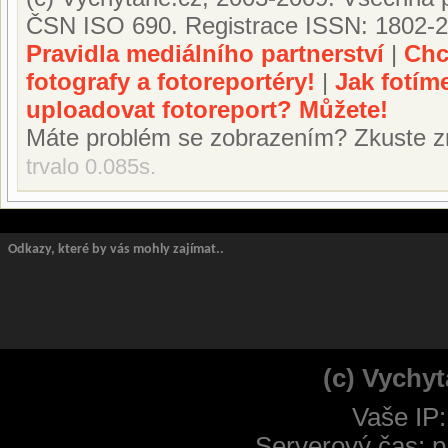
ČSN ISO 690. Registrace ISSN: 1802-2
Pravidla mediálního partnerství
|
Chc
fotografy a fotoreportéry!
|
Jak fotím
uploadovat fotoreport? Můžete!
Máte problém se zobrazením? Zkuste z
trvalo 0.085s.
Odkazy, které by vás mohly zajímat..
(c) Vychyt
Vaše IP:
Serverový čas: p