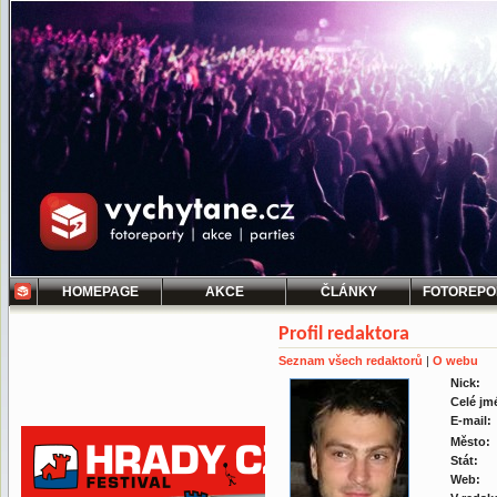
HOMEPAGE
AKCE
ČLÁNKY
FOTOREPO
Profil redaktora
Seznam všech redaktorů
|
O webu
Nick:
Celé jm
E-mail:
Město:
Stát:
Web: