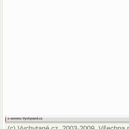
o serveru Vychytané.cz
(c) Vychytané.cz, 2003-2009. Všechna p