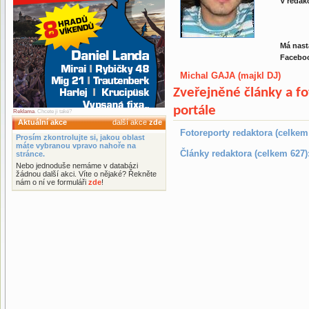
V redakc
Má nast
Facebo
Michal GAJA (majkl DJ)
Zveřejněné články a f
portále
Reklama
. Chcete ji také?
Aktuální akce
další akce
zde
Fotoreporty redaktora (celkem
Prosím zkontrolujte si, jakou oblast
máte vybranou vpravo nahoře na
Články redaktora (celkem 627)
stránce.
Nebo jednoduše nemáme v databázi
žádnou další akci. Víte o nějaké? Řekněte
nám o ní ve formuláři
zde
!