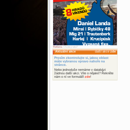
Reklama
. Chcete ji také?
Aktuální akce
další akce
zde
Prosím zkontrolujte si, jakou oblast
máte vybranou vpravo nahoře na
stránce.
Nebo jednoduše nemáme v databázi
žádnou další akci. Víte o nějaké? Řekněte
nám o ní ve formuláři
zde
!