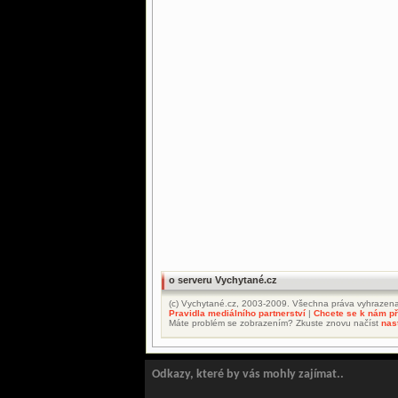
o serveru Vychytané.cz
(c) Vychytané.cz, 2003-2009. Všechna práva vyhrazena
Pravidla mediálního partnerství
|
Chcete se k nám při
Máte problém se zobrazením? Zkuste znovu načíst
nas
Odkazy, které by vás mohly zajímat..