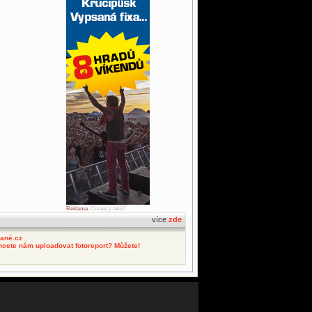
Reklama
. Chcete ji také?
více
zde
tané.cz
hcete nám uploadovat fotoreport? Můžete!