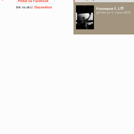
Přidat na Facebook
link na akci:
/Sazavafest
Fotoreport č. 1
(přidán po 5. srpna 2013)