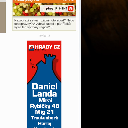
Fotoreporty z akcí
další
zde
Nezobrazil se vám žádný fotoreport? Nebo
ten správný? A vybrali jste si o pár řádků
výše ten správný region? ;)
reklama