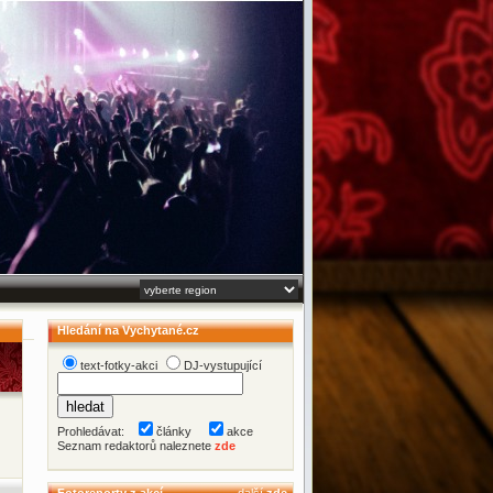
Hledání na Vychytané.cz
text-fotky-akci
DJ-vystupující
Prohledávat:
články
akce
Seznam redaktorů naleznete
zde