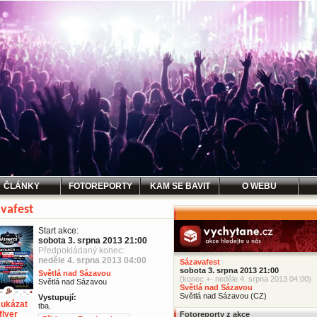
ČLÁNKY
FOTOREPORTY
KAM SE BAVIT
O WEBU
vafest
Start akce:
sobota 3. srpna 2013 21:00
Předpokládaný konec:
neděle 4. srpna 2013 04:00
Sázavafest
sobota 3. srpna 2013 21:00
Světlá nad Sázavou
(konec +- neděle 4. srpna 2013 04:00)
Světlá nad Sázavou
Světlá nad Sázavou
Světlá nad Sázavou (CZ)
Vystupují:
ukázat
tba.
flyer
Fotoreporty z akce