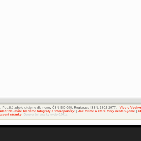
. Použité zdroje citujeme dle normy ČSN ISO 690. Registrace ISSN: 1802-2677. |
Více o Vychy
dat? Neustále hledáme fotografy a fotoreportéry!
|
Jak fotíme a které fotky nestahujeme
|
C
tavení stránky
.
Generování stránky trvalo 0.071s.