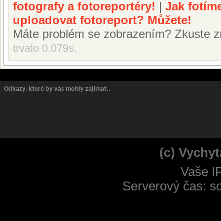
fotografy a fotoreportéry!
|
Jak fotím
uploadovat fotoreport? Můžete!
Máte problém se zobrazením? Zkuste z
trvalo 0.079s.
Odkazy, které by vás mohly zajímat..
(c) Vychyt
Vaše I
Serverový čas: s