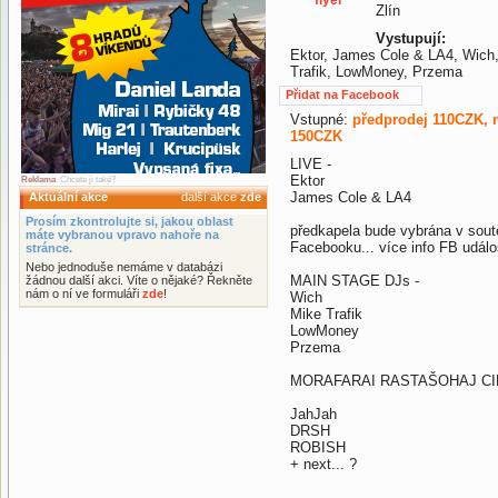
flyer
Zlín
Vystupují:
Ektor, James Cole & LA4, Wich
Trafik, LowMoney, Przema
Přidat na Facebook
Vstupné:
předprodej 110CZK, 
150CZK
LIVE -
Ektor
Reklama
. Chcete ji také?
James Cole & LA4
Aktuální akce
další akce
zde
Prosím zkontrolujte si, jakou oblast
předkapela bude vybrána v sout
máte vybranou vpravo nahoře na
Facebooku... více info FB událo
stránce.
Nebo jednoduše nemáme v databázi
MAIN STAGE DJs -
žádnou další akci. Víte o nějaké? Řekněte
nám o ní ve formuláři
zde
!
Wich
Mike Trafik
LowMoney
Przema
MORAFARAI RASTAŠOHAJ CIR
JahJah
DRSH
ROBISH
+ next... ?