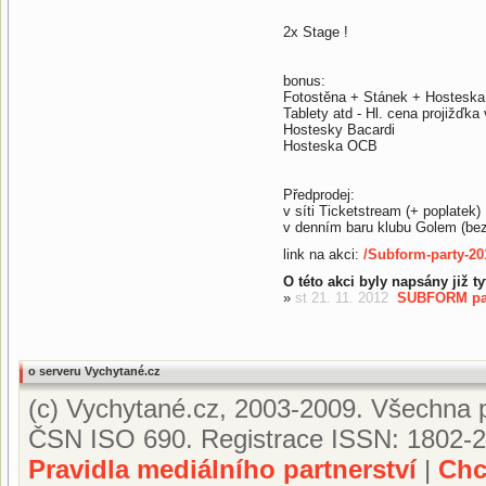
2x Stage !
bonus:
Fotostěna + Stánek + Hosteska 
Tablety atd - Hl. cena projižďk
Hostesky Bacardi
Hosteska OCB
Předprodej:
v síti Ticketstream (+ poplatek)
v denním baru klubu Golem (bez
link na akci:
/Subform-party-20
O této akci byly napsány již t
»
st 21. 11. 2012
SUBFORM part
o serveru Vychytané.cz
(c) Vychytané.cz, 2003-2009. Všechna p
ČSN ISO 690. Registrace ISSN: 1802-2
Pravidla mediálního partnerství
|
Chc