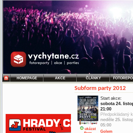
HOMEPAGE
AKCE
ČLÁNKY
FOTOREPO
Subform party 2012
Start akce:
sobota 24. list
21:00
Předpokládaný k
neděle 25. list
05:00
ukázat
Golem