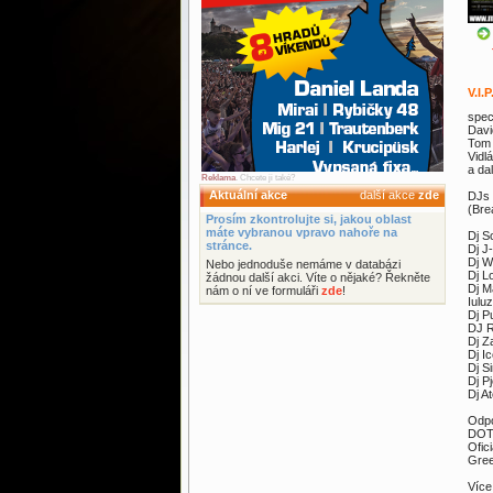
V.I.
spec
Davi
Tom 
Vidl
a dal
Reklama
. Chcete ji také?
Aktuální akce
další akce
zde
DJs 
(Bre
Prosím zkontrolujte si, jakou oblast
máte vybranou vpravo nahoře na
Dj S
stránce.
Dj J
Dj W
Nebo jednoduše nemáme v databázi
Dj L
žádnou další akci. Víte o nějaké? Řekněte
Dj M
nám o ní ve formuláři
zde
!
Iulu
Dj P
DJ R
Dj Z
Dj I
Dj S
Dj P
Dj A
Odpo
DOTZ
Ofic
Gree
Více