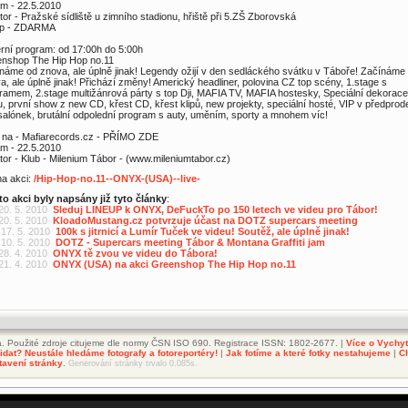
m - 22.5.2010
tor - Pražské sídliště u zimního stadionu, hřiště při 5.ZŠ Zborovská
up - ZDARMA
rní program: od 17:00h do 5:00h
nshop The Hip Hop no.11
náme od znova, ale úplně jinak! Legendy ožijí v den sedláckého svátku v Táboře! Začínáme
a, ale úplně jinak! Přichází změny! Americký headliner, polovina CZ top scény, 1.stage s
ramem, 2.stage multižánrová párty s top Dji, MAFIA TV, MAFIA hostesky, Speciální dekorace
u, první show z new CD, křest CD, křest klipů, new projekty, speciální hosté, VIP v předprode
salónek, brutální odpolední program s auty, uměním, sporty a mnohem víc!
 na - Mafiarecords.cz - PŘÍMO ZDE
m - 22.5.2010
tor - Klub - Milenium Tábor - (www.mileniumtabor.cz)
 na akci:
/Hip-Hop-no.11--ONYX-(USA)--live-
to akci byly napsány již tyto články
:
 20. 5. 2010
Sleduj LINEUP k ONYX, DeFuckTo po 150 letech ve videu pro Tábor!
 20. 5. 2010
KloadoMustang.cz potvrzuje účast na DOTZ supercars meeting
 17. 5. 2010
100k s jitrnicí a Lumír Tuček ve videu! Soutěž, ale úplně jinak!
 10. 5. 2010
DOTZ - Supercars meeting Tábor & Montana Graffiti jam
 28. 4. 2010
ONYX tě zvou ve videu do Tábora!
 21. 4. 2010
ONYX (USA) na akci Greenshop The Hip Hop no.11
. Použité zdroje citujeme dle normy ČSN ISO 690. Registrace ISSN: 1802-2677. |
Více o Vychy
dat? Neustále hledáme fotografy a fotoreportéry!
|
Jak fotíme a které fotky nestahujeme
|
C
tavení stránky
.
Generování stránky trvalo 0.085s.