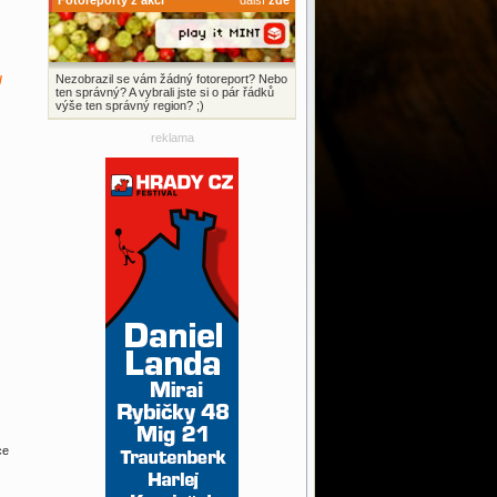
Fotoreporty z akcí
další
zde
Nezobrazil se vám žádný fotoreport? Nebo
/
ten správný? A vybrali jste si o pár řádků
výše ten správný region? ;)
reklama
ce