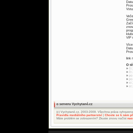
Datu
Pros
Vst
Veče
Gree
Začí
znov
prog
klub
VIP 
Více
Datu
Pros
link
O té
»
čt
»
čt
»
po
»
po
»
st
»
st
o serveru Vychytané.cz
(c) Vychytané.cz, 2003-2009. Všechna práva vyhrazena
Pravidla mediálního partnerství
|
Chcete se k nám při
Máte problém se zobrazením? Zkuste znovu načíst
nas