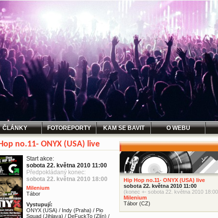
ČLÁNKY
FOTOREPORTY
KAM SE BAVIT
O WEBU
Hop no.11- ONYX (USA) live
Start akce:
sobota 22. května 2010 11:00
Předpokládaný konec:
sobota 22. května 2010 18:00
Hip Hop no.11- ONYX (USA) live
sobota 22. května 2010 11:00
Milenium
(konec +- sobota 22. května 2010 18:00
Tábor
Milenium
Tábor (CZ)
Vystupují:
ONYX (USA) / Indy (Praha) / Pio
Squad (Jihlava) / DeFuckTo (Zlín) /