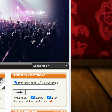
Hledání na Vychytané.cz
text-fotky-akci
DJ-vystupující
Prohledávat:
články
akce
)
Seznam redaktorů naleznete
zde