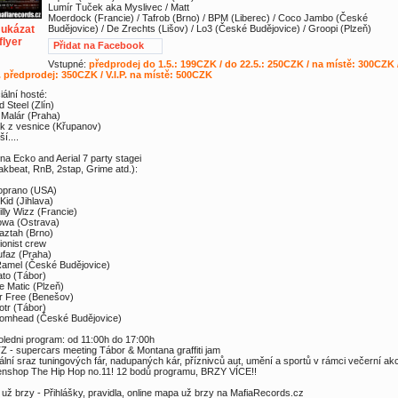
Lumír Tuček aka Myslivec / Matt
Moerdock (Francie) / Tafrob (Brno) / BPM (Liberec) / Coco Jambo (České
ukázat
Budějovice) / De Zrechts (Lišov) / Lo3 (České Budějovice) / Groopi (Plzeň)
flyer
Přidat na Facebook
Vstupné:
předprodej do 1.5.: 199CZK / do 22.5.: 250CZK / na místě: 300CZK 
P. předprodej: 350CZK / V.I.P. na místě: 500CZK
iální hosté:
d Steel (Zlín)
Malár (Praha)
ák z vesnice (Křupanov)
ší....
na Ecko and Aerial 7 party stagei
akbeat, RnB, 2stap, Grime atd.):
oprano (USA)
-Kid (Jihlava)
illy Wizz (Francie)
owa (Ostrava)
aztah (Brno)
zionist crew
ufaz (Praha)
amel (České Budějovice)
ato (Tábor)
ce Matic (Plzeň)
ir Free (Benešov)
jotr (Tábor)
tomhead (České Budějovice)
ledni program: od 11:00h do 17:00h
 - supercars meeting Tábor & Montana graffiti jam
iální sraz tuningových fár, nadupaných kár, příznivců aut, umění a sportů v rámci večerní ak
nshop The Hip Hop no.11! 12 bodů programu, BRZY VÍCE!!
 už brzy - Přihlášky, pravidla, online mapa už brzy na MafiaRecords.cz