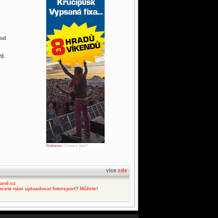
 od
ji,
Reklama
. Chcete ji také?
více
zde
tané.cz
hcete nám uploadovat fotoreport? Můžete!