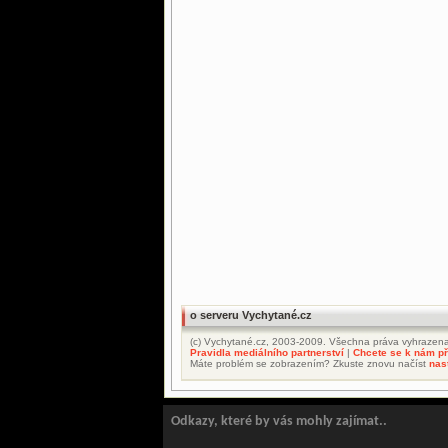
o serveru Vychytané.cz
(c) Vychytané.cz, 2003-2009. Všechna práva vyhrazena
Pravidla mediálního partnerství
|
Chcete se k nám při
Máte problém se zobrazením? Zkuste znovu načíst
nas
Odkazy, které by vás mohly zajímat..