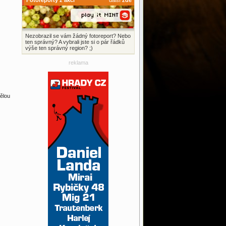
Fotoreporty z akcí
další
zde
Nezobrazil se vám žádný fotoreport? Nebo
ten správný? A vybrali jste si o pár řádků
výše ten správný region? ;)
reklama
ělou