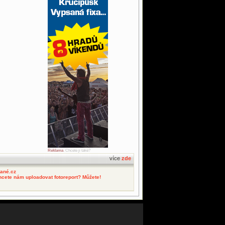
Reklama
. Chcete ji také?
více
zde
tané.cz
hcete nám uploadovat fotoreport? Můžete!