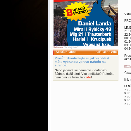
Vstu
PRO
LIN
21:0
22:3
00:
01:
03:0
Reklama
. Chcete ji také?
04:3
Aktuální akce
další akce
zde
Pros
Prosím zkontrolujte si, jakou oblast
akci
máte vybranou vpravo nahoře na
stránce.
http
Nebo jednoduše nemáme v databázi
Širo
žádnou další akci. Víte o nějaké? Řekněte
nám o ní ve formuláři
zde
!
link
O té
»
st 
»
út
»
po
»
ne
»
so