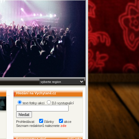
Hledání na Vychytané.cz
text-fotky-akci
DJ-vystupující
Prohledávat:
články
akce
Seznam redaktorů naleznete
zde