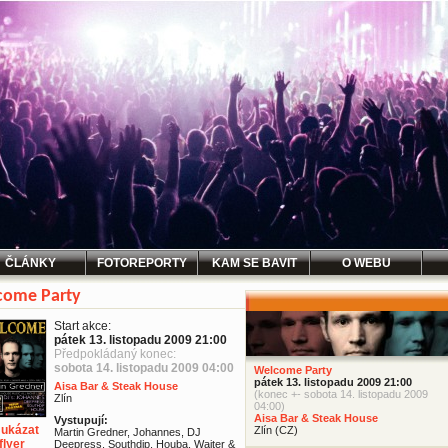
ČLÁNKY
FOTOREPORTY
KAM SE BAVIT
O WEBU
come Party
Start akce:
pátek 13. listopadu 2009 21:00
Předpokládaný konec:
sobota 14. listopadu 2009 04:00
Welcome Party
pátek 13. listopadu 2009 21:00
Aisa Bar & Steak House
(konec +- sobota 14. listopadu 2009
Zlín
04:00)
Aisa Bar & Steak House
Vystupují:
ukázat
Zlín (CZ)
Martin Gredner, Johannes, DJ
flyer
Deepress, Southdip, Houba, Waiter &