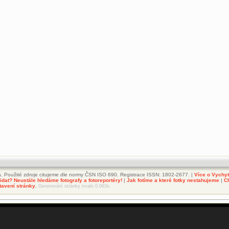
. Použité zdroje citujeme dle normy ČSN ISO 690. Registrace ISSN: 1802-2677. |
Více o Vychy
dat? Neustále hledáme fotografy a fotoreportéry!
|
Jak fotíme a které fotky nestahujeme
|
C
tavení stránky
.
Generování stránky trvalo 0.063s.