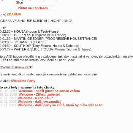
Slice
Přidat na Facebook
pné:
ZDARMA
GRESSIVE & HOUSE MUSIC ALL NIGHT LONG!
E-UP
0-22:30 – HOUBA (House & Tech-House)
0-00:00 – DEEPRESS (Progressive & Trance)
00-01:30 – MARTIN GREDNER (PROGRESSIVE HOUSE/TRANCE)
30-03:00 – JOHANNES (HOUSE)
0-04:30 – SOUTHDIP (Dirty Electro, House & Dubstep)
0-??:?? – WAITER & SLICE, HOUBA (Minimal Techno & House)
tory AISI budou předělány a vyzdobeny, tak aby maximálně vyhovovaly požadavkům na skv
! Těšit se můžete na kvalitní ozvučení a Laser Show!
://www.aisanew.cz/
ký sortiment alko i nealko nápojů + neuvěřitelný výhled na noční Zlín!
 na akci:
/Welcome-Party
to akci byly napsány již tyto články
:
11. 11. 2009
Welcome - spešl guest na konec večera
 10. 11. 2009
Welcome - Zlíňáci zaberte!
 9. 11. 2009
Welcome - a kdo dál..?
 8. 11. 2009
Welcome - další vystupující
 7. 11. 2009
Welcome - další party ve Zlíně, která by měla stát za to!