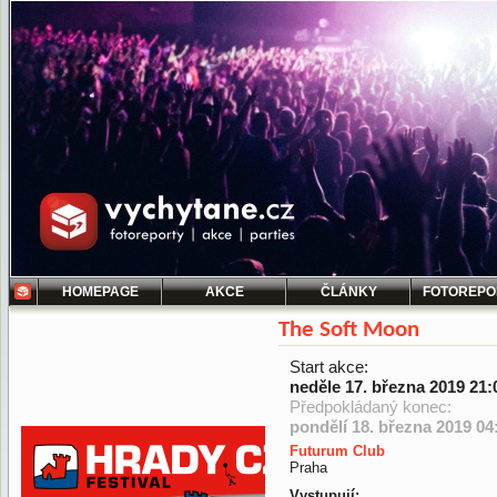
HOMEPAGE
AKCE
ČLÁNKY
FOTOREPO
The Soft Moon
Start akce:
neděle 17. března 2019 21:
Předpokládaný konec:
pondělí 18. března 2019 04
Futurum Club
Praha
Vystupují: