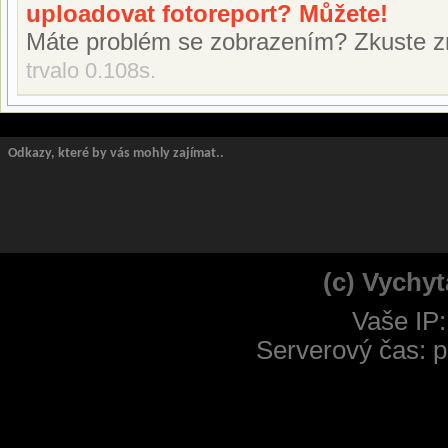
uploadovat fotoreport? Můžete!
Máte problém se zobrazením? Zkuste z
trvalo 0.108s.
Odkazy, které by vás mohly zajímat..
(c) Vychyt
Vaše IP:
Serverový čas: p