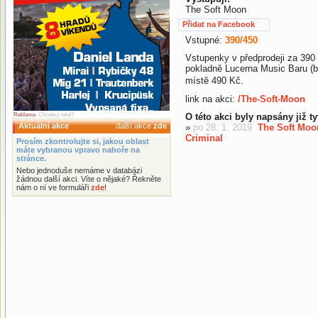
The Soft Moon
Přidat na Facebook
Vstupné:
390/450
Vstupenky v předprodeji za 390
pokladně Lucerna Music Baru (be
místě 490 Kč.
link na akci:
/The-Soft-Moon
Reklama
. Chcete ji také?
O této akci byly napsány již t
Aktuální akce
další akce
zde
»
po 28. 1. 2019
The Soft Moo
Criminal
Prosím zkontrolujte si, jakou oblast
máte vybranou vpravo nahoře na
stránce.
Nebo jednoduše nemáme v databázi
žádnou další akci. Víte o nějaké? Řekněte
nám o ní ve formuláři
zde
!