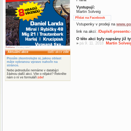
Vystupují:
Martin Solveig
Přidat na Facebook
Vstupenky v prodeji na
www.go
link na akci:
/DupleX-presents:
O této akci byly napsány již t
»
pá 9. 11. 2018
Martin Solveig
Reklama
. Chcete ji také?
Aktuální akce
další akce
zde
Prosím zkontrolujte si, jakou oblast
máte vybranou vpravo nahoře na
stránce.
Nebo jednoduše nemáme v databázi
žádnou další akci. Víte o nějaké? Řekněte
nám o ní ve formuláři
zde
!