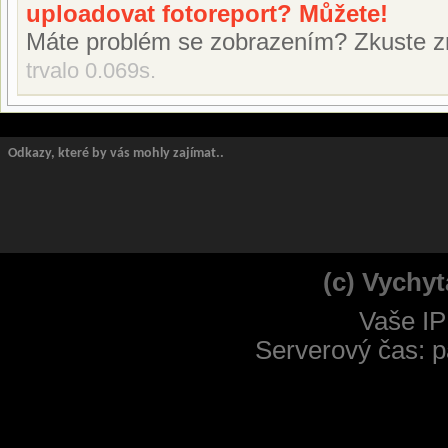
uploadovat fotoreport? Můžete!
Máte problém se zobrazením? Zkuste z
trvalo 0.069s.
Odkazy, které by vás mohly zajímat..
(c) Vychyt
Vaše IP
Serverový čas: p