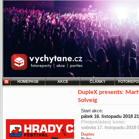
HOMEPAGE
AKCE
ČLÁNKY
FOTOREPO
DupleX presents: Mart
Solveig
Start akce:
pátek 16. listopadu 2018 2
Předpokládaný konec:
sobota 17. listopadu 2018 
Duplex
Praha