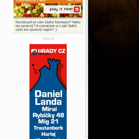
Fotoreporty z akcí
další
zde
Nezobrazil se vám žádný fotoreport? Nebo
ten správný? A vybrali jste si o pár řádků
výše ten správný region? ;)
reklama