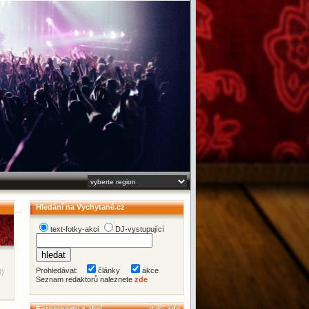
Hledání na Vychytané.cz
text-fotky-akci
DJ-vystupující
Prohledávat:
články
akce
0)
Seznam redaktorů naleznete
zde