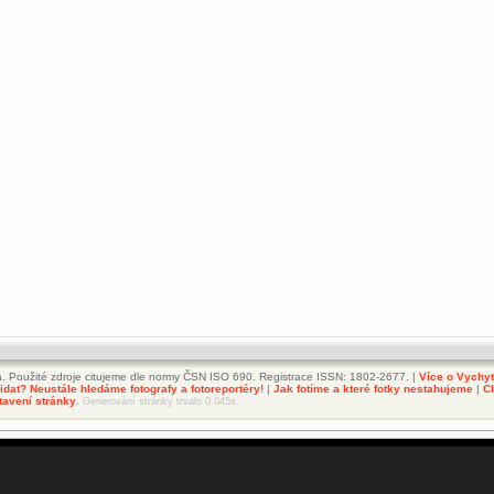
. Použité zdroje citujeme dle normy ČSN ISO 690. Registrace ISSN: 1802-2677. |
Více o Vychy
dat? Neustále hledáme fotografy a fotoreportéry!
|
Jak fotíme a které fotky nestahujeme
|
C
tavení stránky
.
Generování stránky trvalo 0.045s.