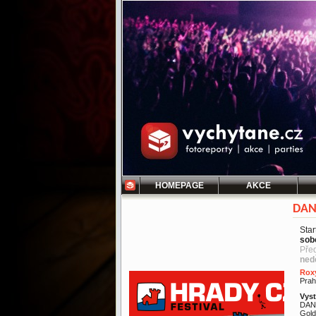
HOMEPAGE
AKCE
DAN
Star
sob
Pře
ned
Rox
Pra
Vyst
DANG
Gold