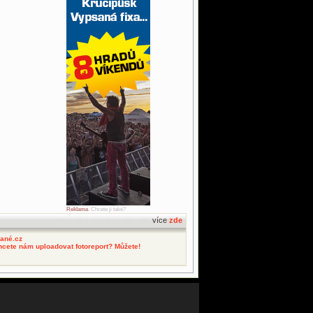
Reklama
. Chcete ji také?
více
zde
tané.cz
hcete nám uploadovat fotoreport? Můžete!