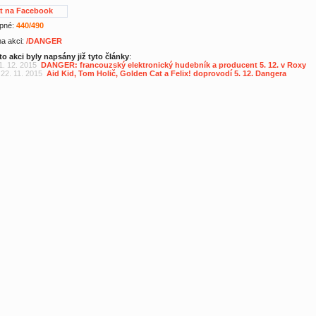
at na Facebook
pné:
440/490
 na akci:
/DANGER
to akci byly napsány již tyto články
:
 1. 12. 2015
DANGER: francouzský elektronický hudebník a producent 5. 12. v Roxy
 22. 11. 2015
Aid Kid, Tom Holič, Golden Cat a Felix! doprovodí 5. 12. Dangera