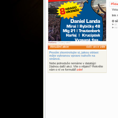
Přid
Vstu
link
O té
»
út
»
ne
Reklama
. Chcete ji také?
Aktuální akce
další akce
zde
Prosím zkontrolujte si, jakou oblast
máte vybranou vpravo nahoře na
stránce.
Nebo jednoduše nemáme v databázi
žádnou další akci. Víte o nějaké? Řekněte
nám o ní ve formuláři
zde
!