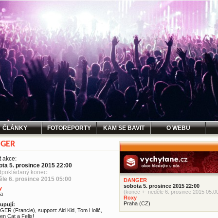
ČLÁNKY
FOTOREPORTY
KAM SE BAVIT
O WEBU
GER
t akce:
ota 5. prosince 2015 22:00
dpokládaný konec:
ěle 6. prosince 2015 05:00
DANGER
sobota 5. prosince 2015 22:00
y
(konec +- neděle 6. prosince 2015 05:0
ha
Roxy
Praha (CZ)
upují:
ER (Francie), support: Aid Kid, Tom Holič,
en Cat a Felix!