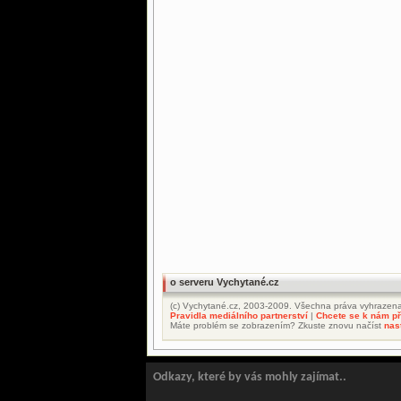
o serveru Vychytané.cz
(c) Vychytané.cz, 2003-2009. Všechna práva vyhrazena
Pravidla mediálního partnerství
|
Chcete se k nám při
Máte problém se zobrazením? Zkuste znovu načíst
nas
Odkazy, které by vás mohly zajímat..