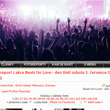
ČLÁNKY
FOTOREPORTY
KAM SE BAVIT
O WEBU
report z akce Beats for Love - den třetí sobota 5. července 
0
strial Park - Dolní oblast Vítkovice, Ostrava
Zpě
Beats for Love - den 
r:
spetr73 (Petr Šoustal)
Stránka s náhledy fotek:
1-16 |
17-32
|
33-48
|
49-64
|
65-80
|
81-96
|
97-112
|
113-128
|
129-129
« předchozí sada
| sada fotek
Přidat na Facebook
|
další sada »