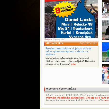
Reklama
. Chcete ji také?
Aktuální akce
další akce
zde
Prosím zkontrolujte si, jakou oblast
máte vybranou vpravo nahoře na
stránce.
Nebo jednoduše nemáme v databázi
žádnou další akci. Víte o nějaké? Řekněte
nám o ní ve formuláři
zde
!
o serveru Vychytané.cz
(c) Vychytané.cz, 2003-2009. Všechna práva vyhrazena
Pravidla mediálního partnerství
|
Chcete se k nám při
Máte problém se zobrazením? Zkuste znovu načíst
nas