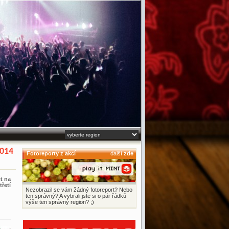
2014
Fotoreporty z akcí
další
zde
t na
třetí
Nezobrazil se vám žádný fotoreport? Nebo
ten správný? A vybrali jste si o pár řádků
výše ten správný region? ;)