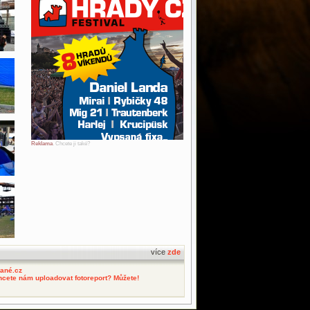
Reklama
. Chcete ji také?
více
zde
tané.cz
hcete nám uploadovat fotoreport? Můžete!