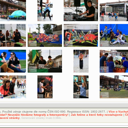
. Použité zdroje citujeme dle normy ČSN ISO 690. Registrace ISSN: 1802-2677. |
Více o Vychy
dat? Neustále hledáme fotografy a fotoreportéry!
|
Jak fotíme a které fotky nestahujeme
|
C
tavení stránky
.
Generování stránky trvalo 0.084s.