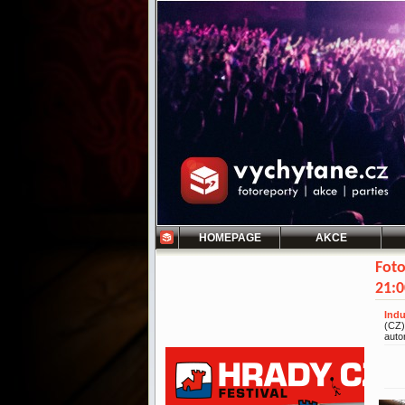
HOMEPAGE
AKCE
Foto
21:0
Indu
(CZ)
auto