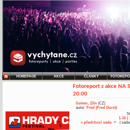
HOMEPAGE
AKCE
ČLÁNKY
FOTOREPO
Fotoreport z akce NA 
20:00
Golem, Zlín
(CZ)
autor:
Fred (Fred Durst)
St
1-16
|
« předchozí sada
| sada