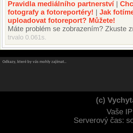
Pravidla mediálního partnerství
|
Chc
fotografy a fotoreportéry!
|
Jak fotím
uploadovat fotoreport? Můžete!
Máte problém se zobrazením? Zkuste z
trvalo 0.061s.
Odkazy, které by vás mohly zajímat..
(c) Vychyt
Vaše IP
Serverový čas: s