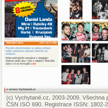
Reklama
. Chcete ji také?
Aktuální akce
další akce
zde
Prosím zkontrolujte si, jakou oblast
máte vybranou vpravo nahoře na
stránce.
Nebo jednoduše nemáme v databázi
žádnou další akci. Víte o nějaké? Řekněte
nám o ní ve formuláři
zde
!
o serveru Vychytané.cz
(c) Vychytané.cz, 2003-2009. Všechna p
ČSN ISO 690. Registrace ISSN: 1802-2