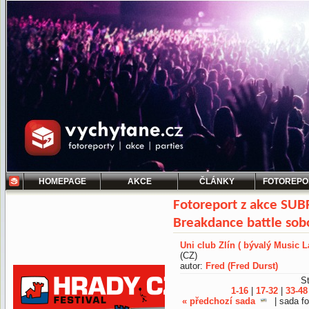
HOMEPAGE
AKCE
ČLÁNKY
FOTOREPO
Fotoreport z akce SU
Breakdance battle sob
Uni club Zlín ( bývalý Music L
(CZ)
autor:
Fred (Fred Durst)
St
1-16
|
17-32
|
33-48
« předchozí sada
| sada fo