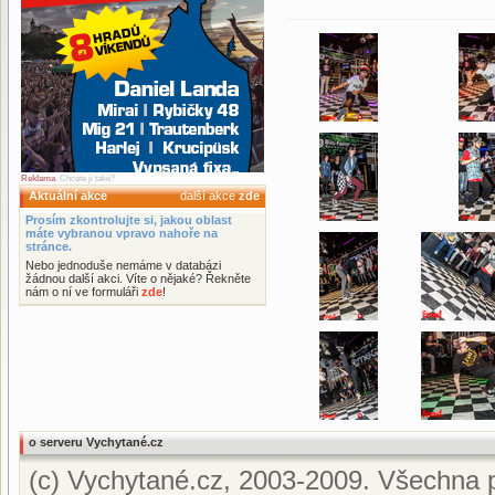
Reklama
. Chcete ji také?
Aktuální akce
další akce
zde
Prosím zkontrolujte si, jakou oblast
máte vybranou vpravo nahoře na
stránce.
Nebo jednoduše nemáme v databázi
žádnou další akci. Víte o nějaké? Řekněte
nám o ní ve formuláři
zde
!
o serveru Vychytané.cz
(c) Vychytané.cz, 2003-2009. Všechna p