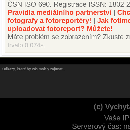
ČSN ISO 690. Registrace ISSN: 1802-2
Pravidla mediálního partnerství
|
Chc
fotografy a fotoreportéry!
|
Jak fotím
uploadovat fotoreport? Můžete!
Máte problém se zobrazením? Zkuste z
trvalo 0.074s.
Odkazy, které by vás mohly zajímat..
(c) Vychyt
Vaše IP
Serverový čas: n