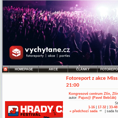
HOMEPAGE
AKCE
ČLÁNKY
FOTOREPO
Fotoreport z akce Mis
21:00
Kongresové centrum Zlín, Zlí
autor:
Pajus@ (Pavel Bebčák)
St
1-16
|
17-32
|
33-48
« předchozí sada
| sada fo