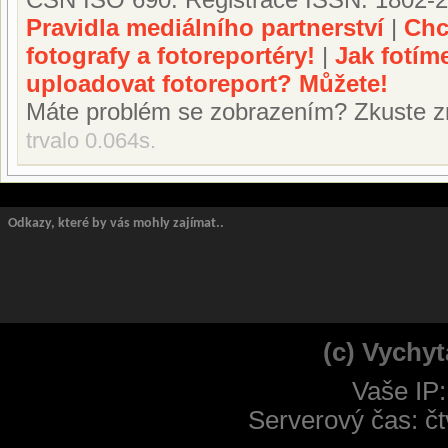
Pravidla mediálního partnerství
|
Chc
fotografy a fotoreportéry!
|
Jak fotím
uploadovat fotoreport? Můžete!
Máte problém se zobrazením? Zkuste z
trvalo 0.064s.
Odkazy, které by vás mohly zajímat..
(c) Vychyt
Vaše IP:
Serverový čas: čt