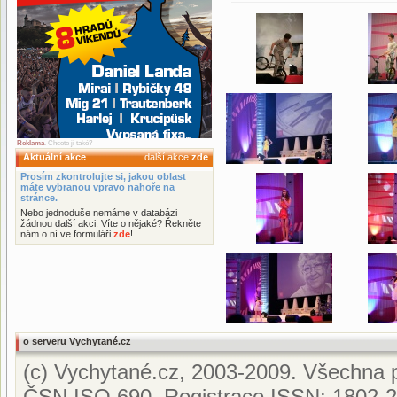
Reklama
. Chcete ji také?
Aktuální akce
další akce
zde
Prosím zkontrolujte si, jakou oblast
máte vybranou vpravo nahoře na
stránce.
Nebo jednoduše nemáme v databázi
žádnou další akci. Víte o nějaké? Řekněte
nám o ní ve formuláři
zde
!
o serveru Vychytané.cz
(c) Vychytané.cz, 2003-2009. Všechna p
ČSN ISO 690. Registrace ISSN: 1802-2