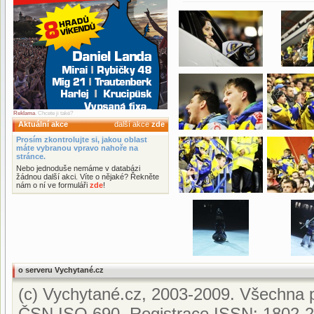
Reklama
. Chcete ji také?
Aktuální akce
další akce
zde
Prosím zkontrolujte si, jakou oblast
máte vybranou vpravo nahoře na
stránce.
Nebo jednoduše nemáme v databázi
žádnou další akci. Víte o nějaké? Řekněte
nám o ní ve formuláři
zde
!
o serveru Vychytané.cz
(c) Vychytané.cz, 2003-2009. Všechna p
ČSN ISO 690. Registrace ISSN: 1802-2