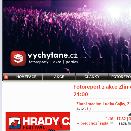
HOMEPAGE
AKCE
ČLÁNKY
FOTOREPO
Fotoreport z akce Zlín 
21:00
Zimní stadion Luďka Čajky, Zl
autor:
( )
St
1-16
|
17-32
|
3
« předchozí sada
| sada fo