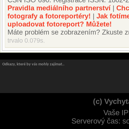
Pravidla mediálního partnerství
|
Chc
fotografy a fotoreportéry!
|
Jak fotím
uploadovat fotoreport? Můžete!
Máte problém se zobrazením? Zkuste z
trvalo 0.079s.
Odkazy, které by vás mohly zajímat..
(c) Vychyt
Vaše IP
Serverový čas: s