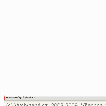
o serveru Vychytané.cz
(c) Vychytané.cz, 2003-2009. Všechna p