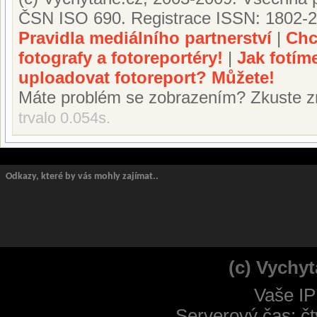
ČSN ISO 690. Registrace ISSN: 1802-2
Pravidla mediálního partnerství
|
Chc
fotografy a fotoreportéry!
|
Jak fotím
uploadovat fotoreport? Můžete!
Máte problém se zobrazením? Zkuste z
trvalo 0.054s.
Odkazy, které by vás mohly zajímat..
(c) Vychyt
Vaše IP
Serverový čas: čt