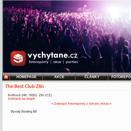
HOMEPAGE
AKCE
ČLÁNKY
FOTOREPO
The Best Club Zlín
Kvítková 248 ,76001 Zlín (CZ)
Zobrazit na mapě
»
Zobrazit fotoreporty z tohoto místa
«
Bývalý Bowling B6