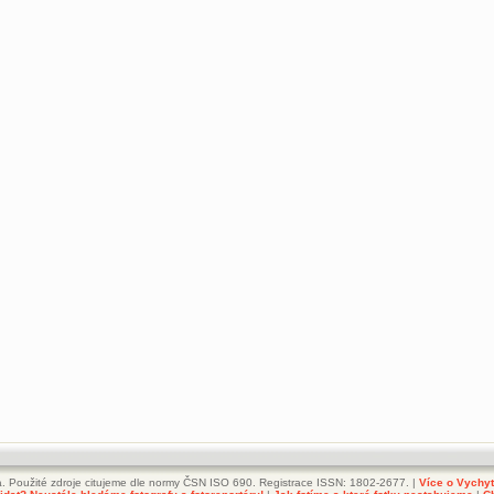
. Použité zdroje citujeme dle normy ČSN ISO 690. Registrace ISSN: 1802-2677. |
Více o Vychy