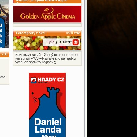
Aktuální program Golden Apple
Cinema
Fotoreporty z akcí
další
zde
ce
zde
Nezobrazil se vám žádný fotoreport? Nebo
ten správný? A vybrali jste si o pár řádků
výše ten správný region? ;)
něte