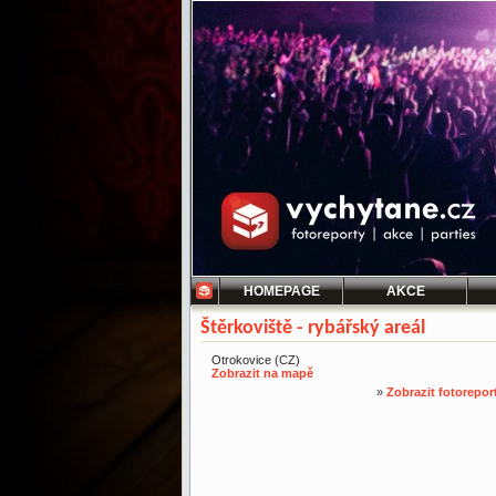
HOMEPAGE
AKCE
Štěrkoviště - rybářský areál
Otrokovice (CZ)
Zobrazit na mapě
»
Zobrazit fotorepor