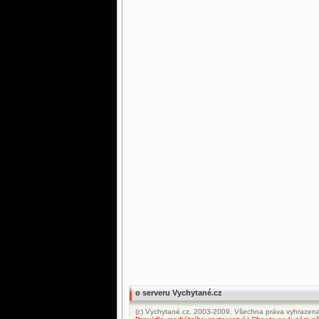
o serveru Vychytané.cz
(c) Vychytané.cz, 2003-2009. Všechna práva vyhrazena