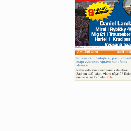
Reklama
. Chcete ji také?
Aktuální akce
další ak
Prosím zkontrolujte si, jakou oblast
máte vybranou vpravo nahoře na
stránce.
Nebo jednoduše nemáme v databázi
žádnou další akci. Víte o nějaké? Řek
nám o ní ve formuláři
zde
!