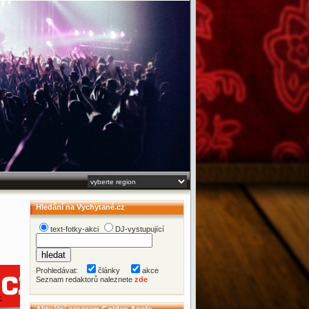
Hledání na Vychytané.cz
text-fotky-akci
DJ-vystupující
Prohledávat:
články
akce
Seznam redaktorů naleznete
zde