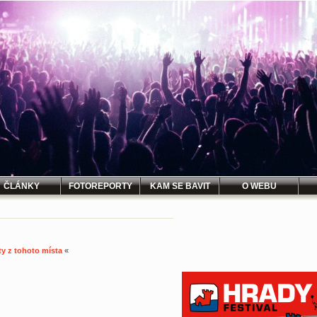
ČLÁNKY
FOTOREPORTY
KAM SE BAVIT
O WEBU
ty z tohoto místa
«