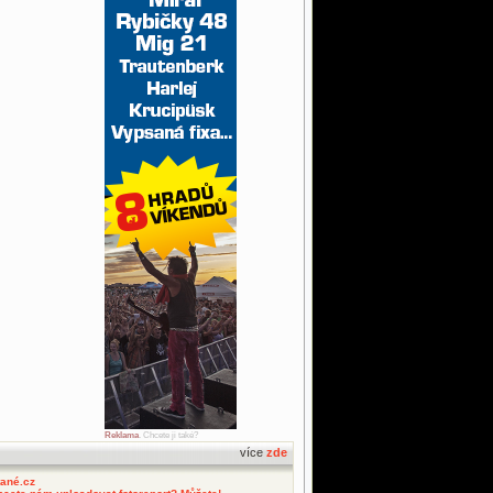
Reklama
. Chcete ji také?
více
zde
tané.cz