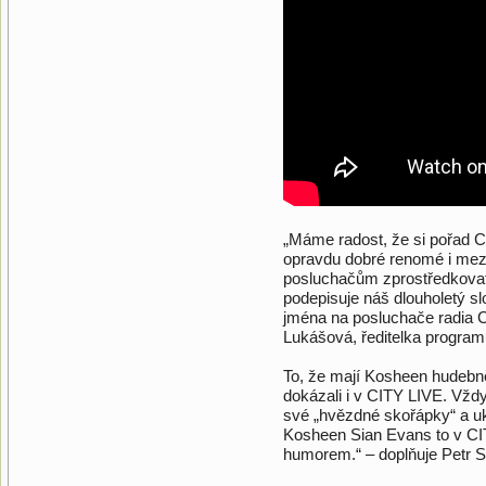
„Máme radost, že si pořad CI
opravdu dobré renomé i mez
posluchačům zprostředkovat 
podepisuje náš dlouholetý sl
jména na posluchače radia Ci
Lukášová, ředitelka programu
To, že mají Kosheen hudebně 
dokázali i v CITY LIVE. Vžd
své „hvězdné skořápky“ a uk
Kosheen Sian Evans to v CI
humorem.“ – doplňuje Petr S