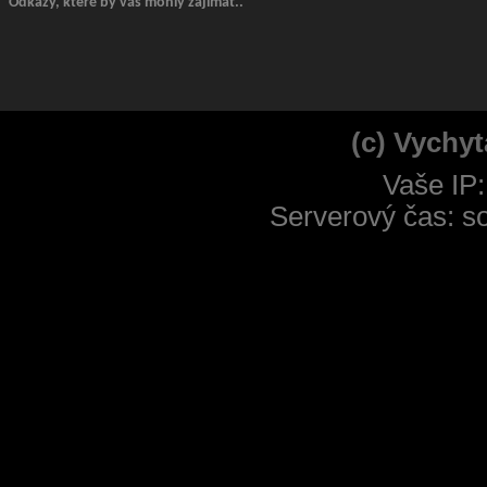
Odkazy, které by vás mohly zajímat..
(c) Vychyt
Vaše IP:
Serverový čas: s