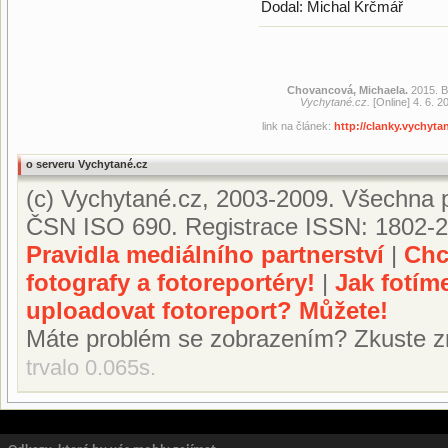
Dodal: Michal Krčmář
Chovancová, Michaela.
2015. B
Vychytané.cz.
[Online] 4. 6. 2
link na článek:
http://clanky.vychyt
o serveru Vychytané.cz
(c) Vychytané.cz, 2003-2009. Všechna p
ČSN ISO 690. Registrace ISSN: 1802-2
Pravidla mediálního partnerství
|
Chc
fotografy a fotoreportéry!
|
Jak fotím
uploadovat fotoreport? Můžete!
Máte problém se zobrazením? Zkuste z
trvalo 0.065s.