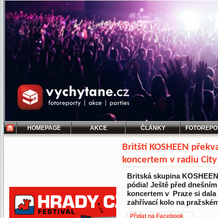
HOMEPAGE
AKCE
ČLÁNKY
FOTOREPO
Britští KOSHEEN překva
koncertem v radiu City
Britská skupina KOSHEEN 
pódia! Ještě před dnešním
koncertem v Praze si dala 
zahřívací kolo na pražském
Přidat na Facebook