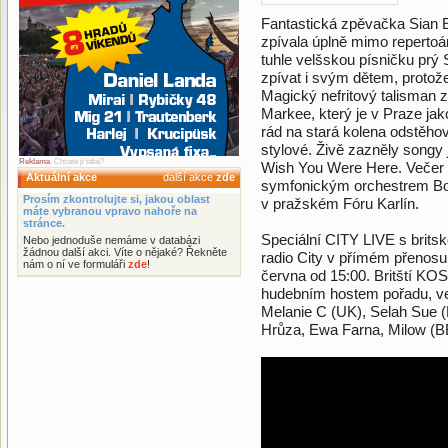
Fantastická zpěvačka Sian
zpívala úplně mimo repertoár
tuhle velšskou písničku prý S
zpívat i svým dětem, protož
Magický nefritový talisman 
Markee, který je v Praze ja
rád na stará kolena odstěhov
stylové. Živě zazněly songy j
Reklama
. Chcete ji také?
Wish You Were Here. Večer
Aktuální akce
další akce
zde
symfonickým orchestrem B
Prosím zkontrolujte si, jakou oblast
v pražském Fóru Karlín.
máte vybranou vpravo nahoře na
stránce.
Speciální CITY LIVE s brit
Nebo jednoduše nemáme v databázi
žádnou další akci. Víte o nějaké? Řekněte
radio City v přímém přenosu 
nám o ní ve formuláři
zde
!
června od 15:00. Britští K
hudebním hostem pořadu, ve 
Melanie C (UK), Selah Sue (
Hrůza, Ewa Farna, Milow (B