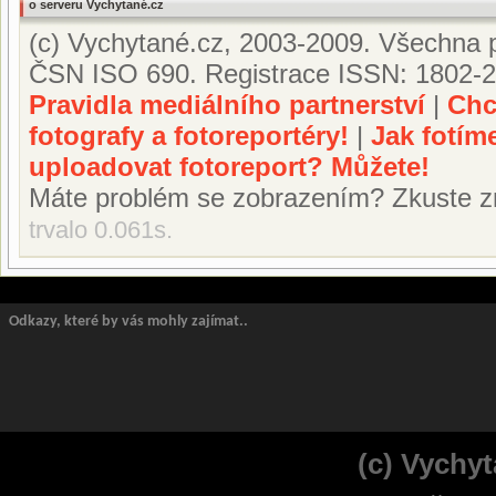
o serveru Vychytané.cz
(c) Vychytané.cz, 2003-2009. Všechna p
ČSN ISO 690. Registrace ISSN: 1802-2
Pravidla mediálního partnerství
|
Chc
fotografy a fotoreportéry!
|
Jak fotím
uploadovat fotoreport? Můžete!
Máte problém se zobrazením? Zkuste z
trvalo 0.061s.
Odkazy, které by vás mohly zajímat..
(c) Vychyt