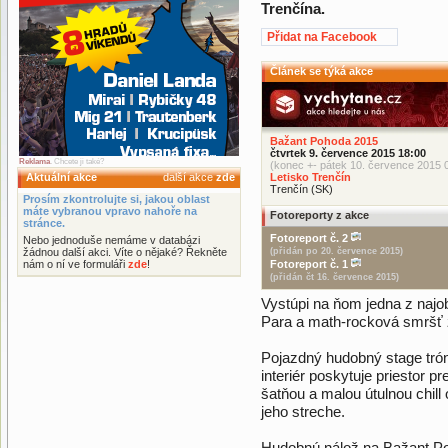
Trenčína.
Přidat na Facebook
Článek se týká akce
Bažant Pohoda 2015
čtvrtek 9. července 2015 18:00
Reklama
. Chcete ji také?
(konec +- pátek 10. července 2015 
Aktuální akce
další akce
zde
Letisko Trenčín
Trenčín (SK)
Prosím zkontrolujte si, jakou oblast
máte vybranou vpravo nahoře na
Fotoreporty z akce
stránce.
Fotoreport č. 2
Nebo jednoduše nemáme v databázi
žádnou další akci. Víte o nějaké? Řekněte
(přidán po 20. července 2015)
nám o ní ve formuláři
zde
!
Fotoreport č. 1
(přidán čt 16. července 2015)
Vystúpi na ňom jedna z najo
Para a math-rocková smršť z
Pojazdný hudobný stage tró
interiér poskytuje priestor
šatňou a malou útulnou chill 
jeho streche.
Hudobnú nálož na Bažant P