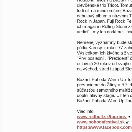
dievčenské trio Tricot. Tom
ľudí už na minuloročnej Baž
debutový album s názvom T H
Rock in Japan, Fuji Rock Fes
ich magazín Rolling Stone za
vedieť - my len dodáme - poč
Nemenej významný bude slo
pódia Karosy z roku ´77 zah
Výsledkom ich živého a živel
"Prví poslední", "Prezident" 
oslavujú 20 rokov od svojho
na východ, stred i západ Sl
Bažant Pohoda Warm Up Tour 
presunieme do Žiliny a 9.7. 
súčasťou samotného multižá
doplní hlavný stage. Už len 
Bažant Pohoda Wam Up Tour
Viac info:
www.redbull.sk/tourbus
www.pohodafestival.sk
https://www.facebook.com