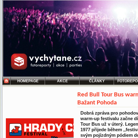
HOMEPAGE
AKCE
ČLÁNKY
FOTOREPO
Red Bull Tour Bus w
Bažant Pohoda
Dobrá zpráva pro pohodov
warm-up festivalu začne dí
Tour Bus už v úterý. Lege
1977 přijede během ,,festi
svým pojízdným pódiem do 