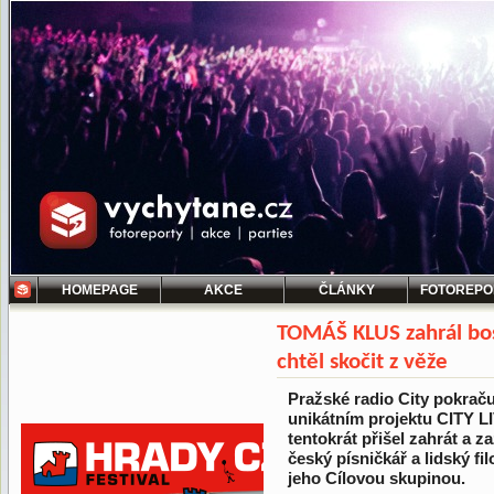
HOMEPAGE
AKCE
ČLÁNKY
FOTOREPO
TOMÁŠ KLUS zahrál bo
chtěl skočit z věže
Pražské radio City pokraču
unikátním projektu CITY LI
tentokrát přišel zahrát a z
český písničkář a lidský 
jeho Cílovou skupinou.