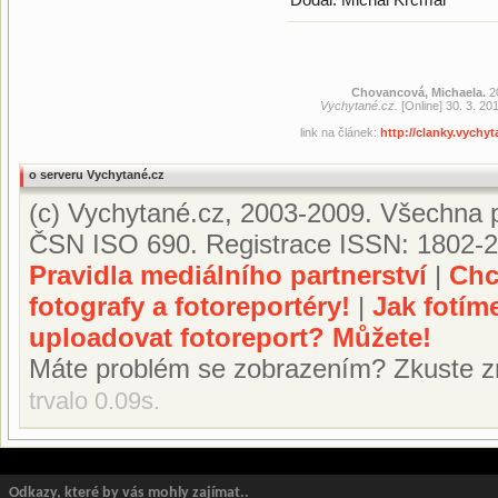
Chovancová, Michaela.
20
Vychytané.cz.
[Online] 30. 3. 20
link na článek:
http://clanky.vychy
o serveru Vychytané.cz
(c) Vychytané.cz, 2003-2009. Všechna p
ČSN ISO 690. Registrace ISSN: 1802-2
Pravidla mediálního partnerství
|
Chc
fotografy a fotoreportéry!
|
Jak fotím
uploadovat fotoreport? Můžete!
Máte problém se zobrazením? Zkuste z
trvalo 0.09s.
Odkazy, které by vás mohly zajímat..