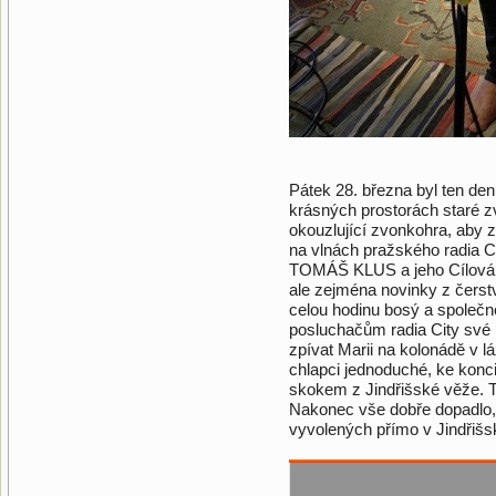
Pátek 28. března byl ten den
krásných prostorách staré z
okouzlující zvonkohra, aby z
na vlnách pražského radia C
TOMÁŠ KLUS a jeho Cílová sk
ale zejména novinky z čer
celou hodinu bosý a společ
posluchačům radia City své 
zpívat Marii na kolonádě v l
chlapci jednoduché, ke konc
skokem z Jindřišské věže. T
Nakonec vše dobře dopadlo, s
vyvolených přímo v Jindřišs