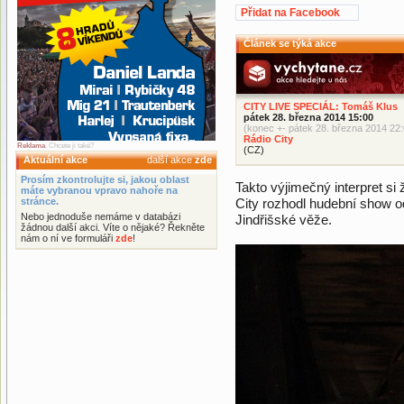
Přidat na Facebook
Článek se týká akce
CITY LIVE SPECIÁL: Tomáš Klus
pátek 28. března 2014 15:00
(konec +- pátek 28. března 2014 22:
Rádio City
Reklama
. Chcete ji také?
(CZ)
Aktuální akce
další akce
zde
Prosím zkontrolujte si, jakou oblast
Takto výjimečný interpret si 
máte vybranou vpravo nahoře na
stránce.
City rozhodl hudební show o
Nebo jednoduše nemáme v databázi
Jindřišské věže.
žádnou další akci. Víte o nějaké? Řekněte
nám o ní ve formuláři
zde
!