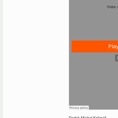
Dodal: Michal Krčmář