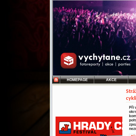
HOMEPAGE
AKCE
Strá
cykl
Při 
okr
kom
pohy
zpoz
nezn