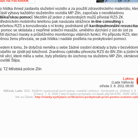
idat na Facebook
o hlídka ihned zastavila služební vozidlo a za použití zdravotnického materiálu, kter
ástí výbavy každého služebního vozidla MP Zlín, započala s neodkladnou
dlékařskou pomocí
. Mezitím již jeden z okolostojích mužů přivolal RZS ZK.
třednictvím mobilního telefonu pak navázala strážnice
in-line consulting
s
ečerkou RZS a konzultovala s ní kroky, podnikané při
kardiopulmonální resuscita
 pomoc se skládala z nepřímé srdeční masáže, umělého dýchání z úst do úst za
ití dýchací masky a průběžného monitoringu vitálních funkcí. Po příjezdu RZS, kter
ěnou ženu převzala, se pak hlídka i nadále podílela na poskytování pomoci.
ledem k tomu, že dotyčná neměla u sebe žádné osobní doklady a byla v bezvědom
dařilo se zjistit její totožnost. Zraněnou cyklistku převezla RZS do BN Zlín a jízdní 
ně věcí, které měla u sebe, byly předány do úschovy na služebnu MP Zlín, okrskov
oviště Štípa.
j: TZ Městská policie Zlín
Lakina
(Lada Váňová)
středa 3. 8. 2011 08:00
Váňová, Lada.
2011. Strážníci poskytovali první pomoc zraněné cyklistce.
Vychytané.cz.
[Online] 3. 8.
[Citace: 7. 8. 2026.] http://clanky.vychytane.cz/clanek.php?id=4781. ISSN 1802-
link na článek:
http://clanky.vychytane.cz/Straznici-poskytovali-prvni-pomoc-zranene-cykl