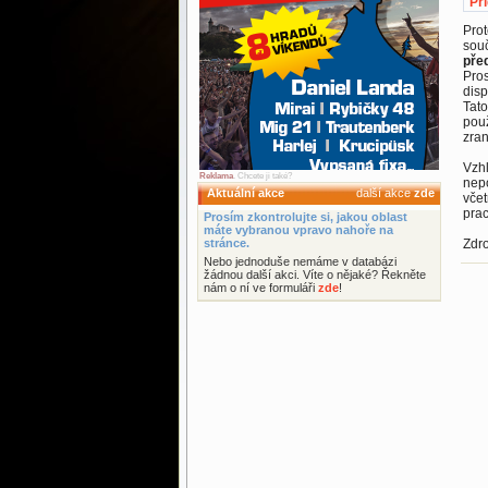
Př
Prot
souč
pře
Pros
disp
Tato
použ
zran
Vzh
Reklama
. Chcete ji také?
nepo
Aktuální akce
další akce
zde
včet
prac
Prosím zkontrolujte si, jakou oblast
máte vybranou vpravo nahoře na
stránce.
Zdro
Nebo jednoduše nemáme v databázi
žádnou další akci. Víte o nějaké? Řekněte
nám o ní ve formuláři
zde
!