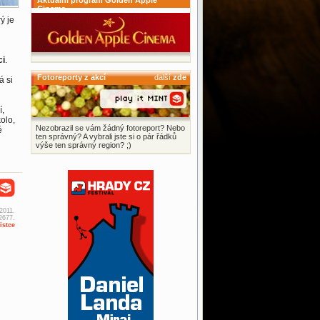
Aktuální program Golden Apple
Cinema
ý je
ci
.
Fotoreporty z akcí
další
zde
á si
í,
kolo,
Nezobrazil se vám žádný fotoreport? Nebo
é
ten správný? A vybrali jste si o pár řádků
výše ten správný region? ;)
 2011.
2677.
istce