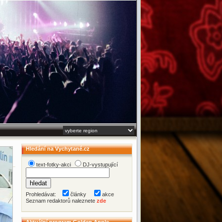
Hledání na Vychytané.cz
text-fotky-akci
DJ-vystupující
Prohledávat:
články
akce
Seznam redaktorů naleznete
zde