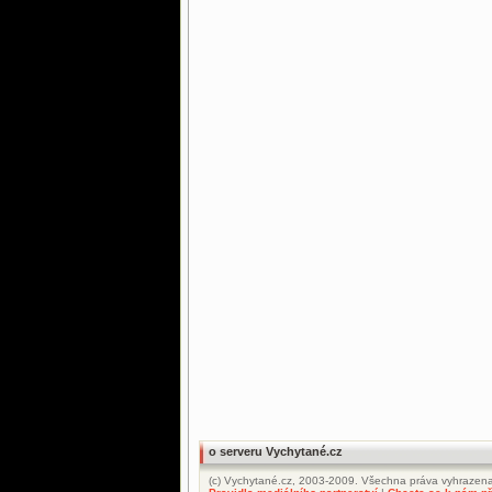
o serveru Vychytané.cz
(c) Vychytané.cz, 2003-2009. Všechna práva vyhrazena