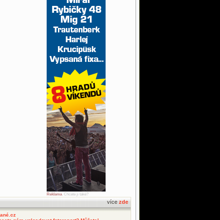
Reklama
. Chcete ji také?
více
zde
tané.cz