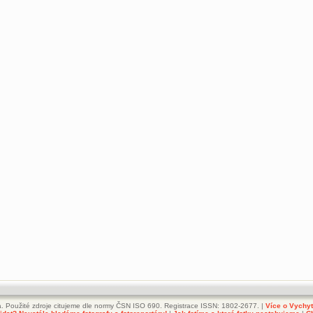
. Použité zdroje citujeme dle normy ČSN ISO 690. Registrace ISSN: 1802-2677. |
Více o Vychy