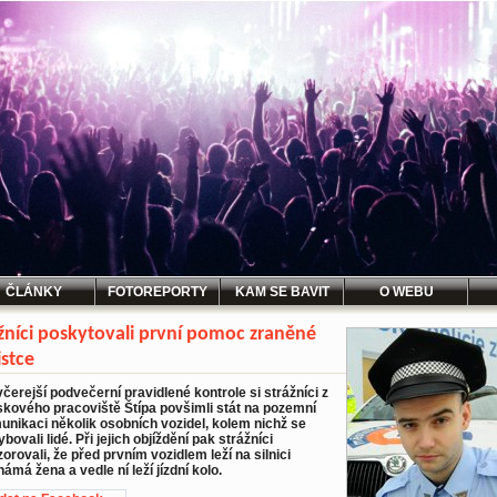
ČLÁNKY
FOTOREPORTY
KAM SE BAVIT
O WEBU
žníci poskytovali první pomoc zraněné
istce
včerejší podvečerní pravidlené kontrole si strážníci z
skového pracoviště Štípa povšimli stát na pozemní
unikaci několik osobních vozidel, kolem nichž se
bovali lidé. Při jejich objíždění pak strážníci
orovali, že před prvním vozidlem leží na silnici
ámá žena a vedle ní leží jízdní kolo.