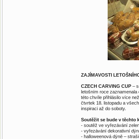
ZAJÍMAVOSTI LETOŠNÍH
CZECH CARVING CUP
– s
letošním roce zaznamenala 
této chvíle přihlásilo více n
čtvrtek 18. listopadu a všec
inspiraci až do soboty.
Soutěžit se bude v těchto 
- soutěž ve vyřezávání zelen
- vyřezávání dekorativní dý
- halloweenová dýně – straš