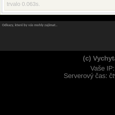
trvalo 0.063s.
Odkazy, které by vás mohly zajímat..
(c) Vychyt
Vaše IP:
Serverový čas: čt