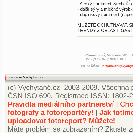
- široký sortiment výrobků s
- další sýry a mléčné výrob
- doplňkový sortiment (nápoj
MŮŽETE OCHUTNÁVAT, S
TRENDY Z OBLASTI GAS
Chovancová, Michaela.
2010. J
Vychytané.cz.
[Online] 19. 11. 2
link na článek:
http://clanky.vychy
o serveru Vychytané.cz
(c) Vychytané.cz, 2003-2009. Všechna p
ČSN ISO 690. Registrace ISSN: 1802-2
Pravidla mediálního partnerství
|
Chc
fotografy a fotoreportéry!
|
Jak fotím
uploadovat fotoreport? Můžete!
Máte problém se zobrazením? Zkuste z