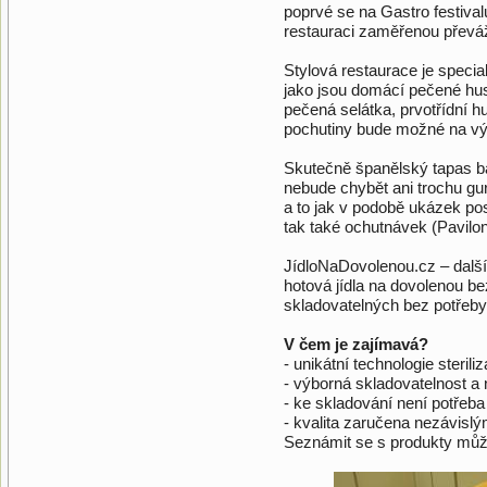
poprvé se na Gastro festival
restauraci zaměřenou převá
Stylová restaurace je speci
jako jsou domácí pečené hus
pečená selátka, prvotřídní h
pochutiny bude možné na vý
Skutečně španělský tapas b
nebude chybět ani trochu g
a to jak v podobě ukázek pos
tak také ochutnávek (Pavilo
JídloNaDovolenou.cz – další 
hotová jídla na dovolenou b
skladovatelných bez potřeby
V čem je zajímavá?
- unikátní technologie sterili
- výborná skladovatelnost a
- ke skladování není potřeb
- kvalita zaručena nezávislým
Seznámit se s produkty můž