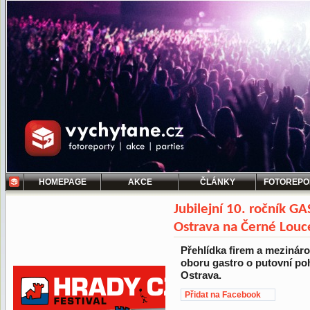
HOMEPAGE
AKCE
ČLÁNKY
FOTOREPO
Jubilejní 10. ročník G
Ostrava na Černé Louc
Přehlídka firem a mezinár
oboru gastro o putovní po
Ostrava.
Přidat na Facebook