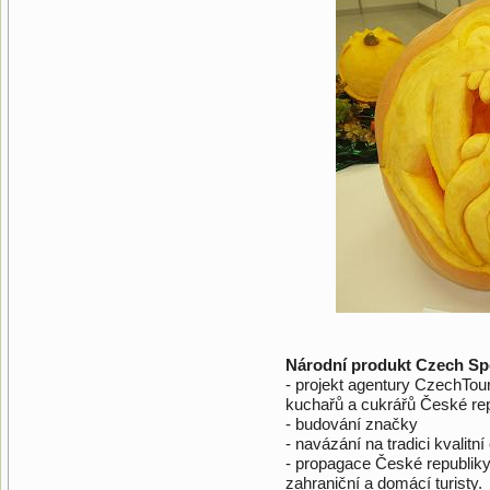
Národní produkt Czech Spe
- projekt agentury CzechTou
kuchařů a cukrářů České re
- budování značky
- navázání na tradici kvalitn
- propagace České republiky 
zahraniční a domácí turisty.