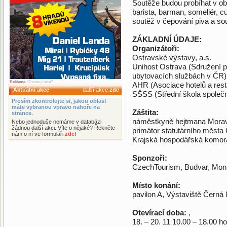
Soutěže budou probíhat v ob
barista, barman, someliér, c
soutěž v čepování piva a sou
ZÁKLADNÍ ÚDAJE:
Organizátoři:
Ostravské výstavy, a.s.
Unihost Ostrava (Sdružení po
ubytovacích službách v ČR)
Reklama
. Chcete ji také?
AHR (Asociace hotelů a rest
Aktuální akce
další akce
zde
SŠSS (Střední škola společ
Prosím zkontrolujte si, jakou oblast
máte vybranou vpravo nahoře na
Záštita:
stránce.
náměstkyně hejtmana Morav
Nebo jednoduše nemáme v databázi
žádnou další akci. Víte o nějaké? Řekněte
primátor statutárního města 
nám o ní ve formuláři
zde
!
Krajská hospodářská komor
Sponzoři:
CzechTourism, Budvar, Mont
Místo konání:
pavilon A, Výstaviště Černá 
Otevírací doba:
,
18. – 20. 11 10.00 – 18.00 ho