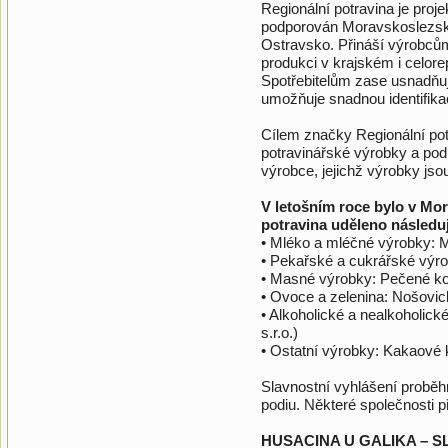
Regionální potravina je proje
podporován Moravskoslezsk
Ostravsko. Přináší výrobcům
produkci v krajském i celorep
Spotřebitelům zase usnadňuj
umožňuje snadnou identifikac
Cílem značky Regionální potr
potravinářské výrobky a podp
výrobce, jejichž výrobky jso
V letošním roce bylo v Mo
potravina uděleno následu
• Mléko a mléčné výrobky: M
• Pekařské a cukrářské výro
• Masné výrobky: Pečené ko
• Ovoce a zelenina: Nošovi
• Alkoholické a nealkoholick
s.r.o.)
• Ostatní výrobky: Kakaové 
Slavnostní vyhlášení proběh
podiu. Některé společnosti 
HUSACINA U GALIKA – 