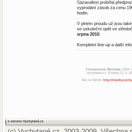
Sázavafest probíhá předprode
vyprodání zásob za cenu 190
hodin.
V plném proudu už jsou také
se uskuteční opět ve stře
srpna 2010
.
Kompletní line-up a další in
Chovancová, Michaela.
2009. 
Vychytané.cz.
[Online] 12. 9. 2
link na článek:
http://clanky.vyc
o serveru Vychytané.cz
(c) Vychytané.cz, 2003-2009. Všechna p