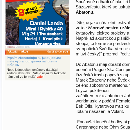
Současně odhalili účinkujíc
Sázavafestu, který se usku
Abatonu
.
"Stejně jako náš letní festi
velice
žánrově pestrou zále
kytarovky, elektro projekty 
Například akustickou písnič
stoupající formě se předved
Reklama
. Chcete ji také?
sympatická Švédka Veronika P
Aktuální akce
další akce
zde
mluví česky)" prozradil ředite
Prosím zkontrolujte si, jakou oblast
máte vybranou vpravo nahoře na
Do Abatonu mají dorazit do
stránce.
ocenění Prague Ska Conspira
Nebo jednoduše nemáme v databázi
žádnou další akci. Víte o nějaké? Řekněte
lázeňská trash-popová skupi
nám o ní ve formuláři
zde
!
Marek Ztracený nebo Švédka 
celého sobotního maratonu,
Loyca, pokřtěnou
začátkem roku Jakubem Johá
worldmusic v podání Femalea
Bek Ofis. Kytarovou muziku 
Totální nasazení a Volant.
"Fanoušci taneční hudby si p
Cartonnage nebo Ohm Squar