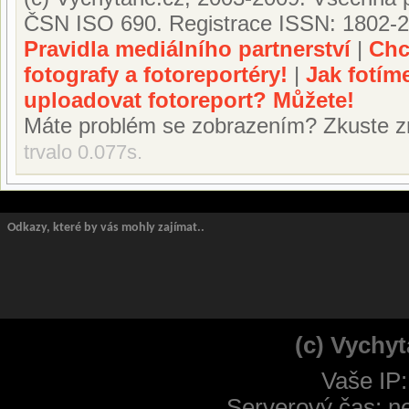
ČSN ISO 690. Registrace ISSN: 1802-2
Pravidla mediálního partnerství
|
Chc
fotografy a fotoreportéry!
|
Jak fotím
uploadovat fotoreport? Můžete!
Máte problém se zobrazením? Zkuste z
trvalo 0.077s.
Odkazy, které by vás mohly zajímat..
(c) Vychyt
Vaše IP:
Serverový čas: n