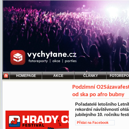
HOMEPAGE
AKCE
ČLÁNKY
FOTOREPO
Podzimní O2Sázavafest
od ska po afro bubny
Pořadatelé letošního Letn
rekordní návštěvností ohlás
jubilejního 10. ročníku fest
Přidat na Facebook