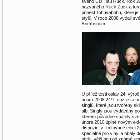
svého CD Hau Ruck. Rok 20
nazvaného Ruck Zuck a tur
přinesl Tohuvabohu, které 
stylů. V roce 2008 vydali s
Brimborium.
U příležitosti oslav 24. výr
února 2008 24/7, což je séri
singlů, které jsou tvořeny s
alb. Singly jsou vydávány po
kterém původně spatřily svět
února 2010 úplně novým exkl
dispozici v limitované edic
speciálně pro vinyl a obal
stylu, většinou od známé um