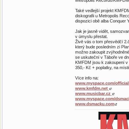
Metropolis Records/KMFDM
Také vedlejší projekt KMFD
diskografii u Metropolis Re
dispozici obě alba Conquer 
Jak je jasně vidět, samozvan
v úmyslu přestat.
Živě vás o tom přesvědčí 2.
který bude posledním zi Pla
možno zakoupit zvýhodněné v
se uskuteční v Táboře ve dn
KMFDM jsou k zakoupení v sí
350,- Kč + poplatky, na míst
Více info na:
www.myspace.com/offici
www.kmfdm.net
www.musicbar.cz
www.myspace.com/dsmac
www.dsmacku.com