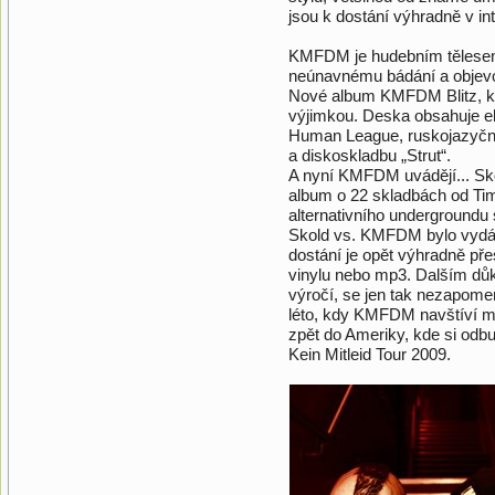
jsou k dostání výhradně v 
KMFDM je hudebním tělesem,
neúnavnému bádání a objevov
Nové album KMFDM Blitz, kt
výjimkou. Deska obsahuje el
Human League, ruskojazyčno
a diskoskladbu „Strut“.
A nyní KMFDM uvádějí... S
album o 22 skladbách od Tim
alternativního undergroundu 
Skold vs. KMFDM bylo vydá
dostání je opět výhradně př
vinylu nebo mp3. Dalším důk
výročí, se jen tak nezapome
léto, kdy KMFDM navštíví mi
zpět do Ameriky, kde si odbu
Kein Mitleid Tour 2009.