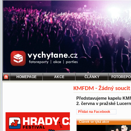
HOMEPAGE
AKCE
ČLÁNKY
FOTOREPO
KMFDM - Žádný soucit 
Představujeme kapelu KMF
2. června v pražské Lucern
Přidat na Facebook
Článek se týká akce