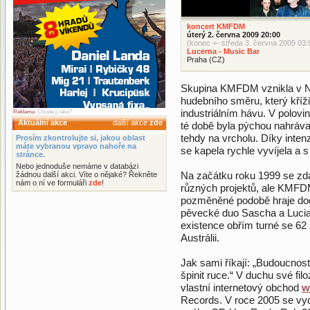
koncert KMFDM
úterý 2. června 2009 20:00
(konec +- středa 3. června 2009 03:
Lucerna - Music Bar
Praha (CZ)
Skupina KMFDM vznikla v N
hudebního směru, který kříž
industriálním hávu. V polovi
Reklama
. Chcete ji také?
Aktuální akce
další akce
zde
té době byla pýchou nahráva
tehdy na vrcholu. Díky inte
Prosím zkontrolujte si, jakou oblast
máte vybranou vpravo nahoře na
se kapela rychle vyvíjela a
stránce.
Nebo jednoduše nemáme v databázi
Na začátku roku 1999 se zdá
žádnou další akci. Víte o nějaké? Řekněte
nám o ní ve formuláři
zde
!
různých projektů, ale KMFD
pozměněné podobě hraje dod
pěvecké duo Sascha a Lucia.
existence obřím turné se 6
Austrálii.
Jak sami říkají: „Budoucnost 
špinit ruce.“ V duchu své fi
vlastní internetový obchod
w
Records. V roce 2005 se vyd