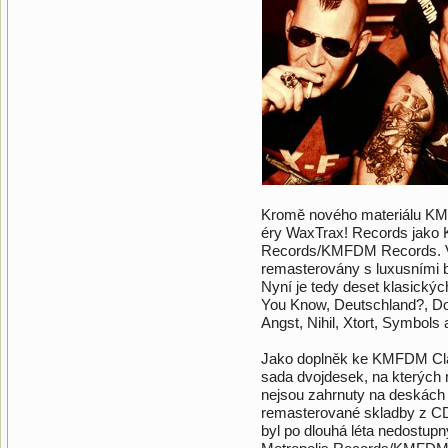
Kromě nového materiálu KMF
éry WaxTrax! Records jako 
Records/KMFDM Records. 
remasterovány s luxusními b
Nyní je tedy deset klasickýc
You Know, Deutschland?, Do
Angst, Nihil, Xtort, Symbols 
Jako doplněk ke KMFDM Class
sada dvojdesek, na kterých
nejsou zahrnuty na deskác
remasterované skladby z CD 
byl po dlouhá léta nedostupný