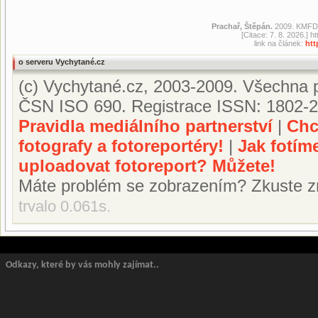
Prachař, Štěpán.
2009. KMFDM
[Citace: 7. 8. 2026.]
link na článek:
htt
o serveru Vychytané.cz
(c) Vychytané.cz, 2003-2009. Všechna p
ČSN ISO 690. Registrace ISSN: 1802-2
Pravidla mediálního partnerství
|
Chc
fotografy a fotoreportéry!
|
Jak fotím
uploadovat fotoreport? Můžete!
Máte problém se zobrazením? Zkuste z
trvalo 0.061s.
Odkazy, které by vás mohly zajímat..