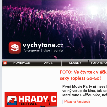
HOMEPAGE
AKCE
ČLÁNKY
FOTOREPO
FOTO: Ve čtvrtek v áčk
sexy Topless Go-Go!
První Movie Party přinese
volný vstup do kina, tak s
které toho ukážou více, než
Přidat na Facebook