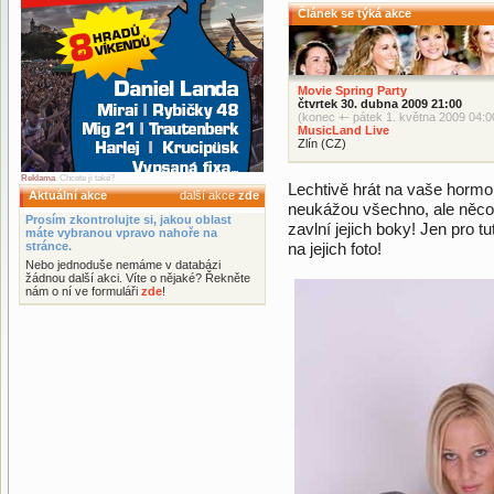
Článek se týká akce
Movie Spring Party
čtvrtek 30. dubna 2009 21:00
(konec +- pátek 1. května 2009 04:0
MusicLand Live
Zlín (CZ)
Reklama
. Chcete ji také?
Lechtivě hrát na vaše hormo
Aktuální akce
další akce
zde
neukážou všechno, ale něco 
Prosím zkontrolujte si, jakou oblast
zavlní jejich boky! Jen pro 
máte vybranou vpravo nahoře na
stránce.
na jejich foto!
Nebo jednoduše nemáme v databázi
žádnou další akci. Víte o nějaké? Řekněte
nám o ní ve formuláři
zde
!