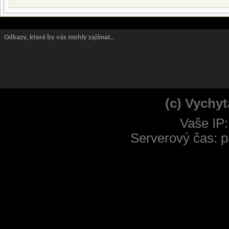
Odkazy, které by vás mohly zajímat..
(c) Vychyt
Vaše IP:
Serverový čas: p