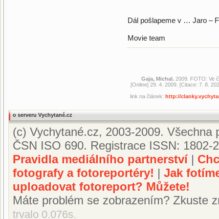
Dál pošlapeme v … Jaro – F
Movie team
Gaja, Michal.
2009. FOTO: Ve čt
[Online] 29. 4. 2009. [Citace: 7. 8. 
link na článek:
http://clanky.vychyt
o serveru Vychytané.cz
(c) Vychytané.cz, 2003-2009. Všechna p
ČSN ISO 690. Registrace ISSN: 1802-2
Pravidla mediálního partnerství
|
Chc
fotografy a fotoreportéry!
|
Jak fotím
uploadovat fotoreport? Můžete!
Máte problém se zobrazením? Zkuste z
trvalo 0.076s.