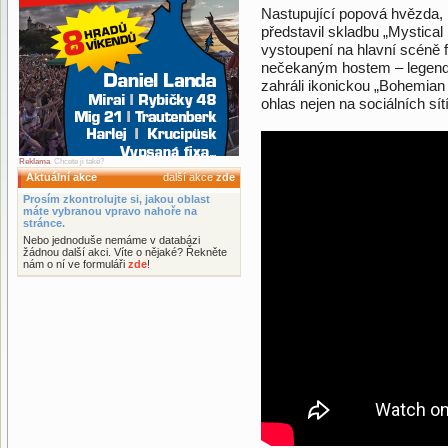
Nastupující popová hvězda,
představil skladbu „Mystica
vystoupení na hlavní scéně f
nečekaným hostem – legen
zahráli ikonickou „Bohemia
ohlas nejen na sociálních sít
Reklama
. Chcete ji také?
Aktuální akce
další akce
zde
Prosím zkontrolujte si, jakou oblast
máte vybranou vpravo nahoře na
stránce.
Nebo jednoduše nemáme v databázi
žádnou další akci. Víte o nějaké? Řekněte
nám o ní ve formuláři
zde
!