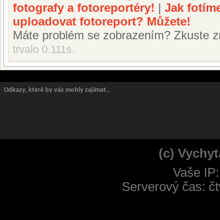
fotografy a fotoreportéry!
|
Jak fotím
uploadovat fotoreport? Můžete!
Máte problém se zobrazením? Zkuste z
trvalo 0.111s.
Odkazy, které by vás mohly zajímat..
(c) Vychyt
Vaše IP:
Serverový čas: čt