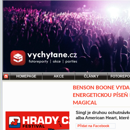
HOMEPAGE
AKCE
ČLÁNKY
FOTOREPO
BENSON BOONE VYDA
ENERGETICKOU PÍSEŇ
MAGICAL
Singl je druhou ochutnávk
alba American Heart, které
Přidat na Facebook