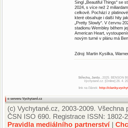
Singl „Beautiful Things“ se s
2024, s více než 2 miliardam
celkově. Pochází z platinov
které obsahuje i další hity 
„Pretty Slowly“. V červnu 20
stadionu Wembley během jej
American Heart, vystoupením
novým turné v plánu má Bens
Zdroj: Martin Kysilka, Warn
Střecha, Jarda .
2025. BENSON B
Vychytané.cz.
[Online] 26. 4. 2
link na článek:
http://clanky.vy
o serveru Vychytané.cz
(c) Vychytané.cz, 2003-2009. Všechna p
ČSN ISO 690. Registrace ISSN: 1802-2
Pravidla mediálního partnerství
|
Chc