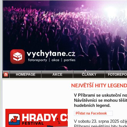
HOMEPAGE
AKCE
ČLÁNKY
FOTOREPO
NEJVĚTŠÍ HITY LEGEN
V Příbrami se uskuteční nov
Návštěvníci se mohou těšit
hudebních legend.
Přidat na Facebook
V sobotu 23. srpna 2025 ožij
Příbrami největšími hity hud