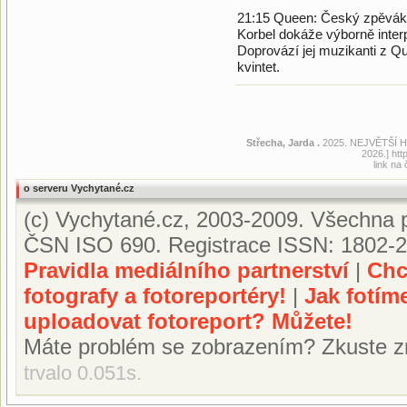
21:15 Queen: Český zpěvák, 
Korbel dokáže výborně inter
Doprovází jej muzikanti z 
kvintet.
Střecha, Jarda .
2025. NEJVĚTŠÍ 
2026.] ht
link na
o serveru Vychytané.cz
(c) Vychytané.cz, 2003-2009. Všechna p
ČSN ISO 690. Registrace ISSN: 1802-2
Pravidla mediálního partnerství
|
Chc
fotografy a fotoreportéry!
|
Jak fotím
uploadovat fotoreport? Můžete!
Máte problém se zobrazením? Zkuste z
trvalo 0.051s.