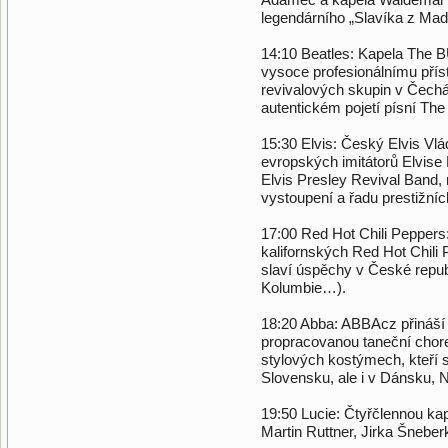
legendárního „Slavíka z Madr
14:10 Beatles: Kapela The 
vysoce profesionálnímu přís
revivalových skupin v Čechá
autentickém pojetí písní Th
15:30 Elvis: Český Elvis Vlá
evropských imitátorů Elvise 
Elvis Presley Revival Band
vystoupení a řadu prestižníc
17:00 Red Hot Chili Peppers
kalifornských Red Hot Chili 
slaví úspěchy v České repub
Kolumbie…).
18:20 Abba: ABBAcz přináší 
propracovanou taneční choreo
stylových kostýmech, kteří 
Slovensku, ale i v Dánsku, 
19:50 Lucie: Čtyřčlennou kap
Martin Ruttner, Jirka Šneber