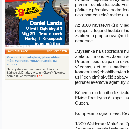
prvním ročníku festivalu Fe
pódiu se představí sedm fen
nezapomenutelné melodie a 
Až 3000 návštěvníků si v je
nejlepší z legend hudební hi
zvukem a propracovanými ko
generace.
Reklama
. Chcete ji také?
„Myšlenka na uspořádání hu
Aktuální akce
další akce
zde
zrála už mnoho let. Jsem na
Prosím zkontrolujte si, jakou oblast
máte vybranou vpravo nahoře na
Příbrami pestrou paletu skvě
stránce.
všechny, kteří milují nadčas
Nebo jednoduše nemáme v databázi
koncertů svých oblíbených in
žádnou další akci. Víte o nějaké? Řekněte
nám o ní ve formuláři
zde
!
užijí den plný skvělé zábavy
jednatel eventové agentury Ž
Během celodenního festivalu
Elvise Presleyho či kapel Lu
Queen.
Kompletní program Fest Rev
13:00 Waldemar Matuška: Zp
Adamec a kapela Waldemar b