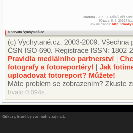
, Martina .
2021. 7. ročník běžeck
[Citace: 8. 8. 2026.] h
link na článek:
http://clank
o serveru Vychytané.cz
(c) Vychytané.cz, 2003-2009. Všechna p
ČSN ISO 690. Registrace ISSN: 1802-2
Pravidla mediálního partnerství
|
Chc
fotografy a fotoreportéry!
|
Jak fotím
uploadovat fotoreport? Můžete!
Máte problém se zobrazením? Zkuste z
trvalo 0.094s.
Odkazy, které by vás mohly zajímat..