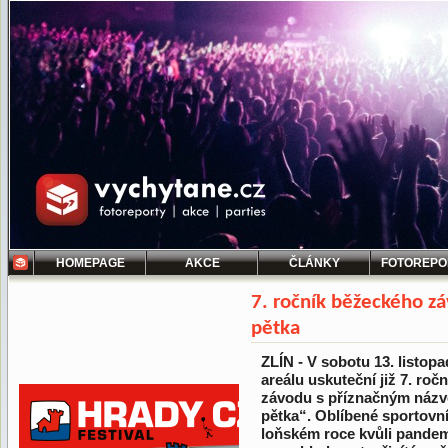
HOMEPAGE
AKCE
ČLÁNKY
FOTOREPO
7. ročník běžeckého z
pětka
ZLÍN - V sobotu 13. listop
areálu uskuteční již 7. ro
závodu s příznačným náz
pětka“. Oblíbené sportovní 
loňském roce kvůli pandem