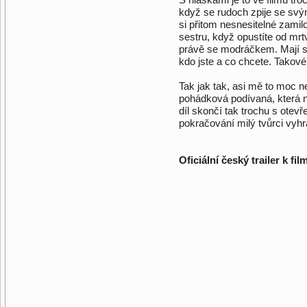
když se rudoch zpije se sv
si přitom nesnesitelné zami
sestru, když opustíte od mr
právě se modráčkem. Mají st
kdo jste a co chcete. Takov
Tak jak tak, asi mě to moc ne
pohádková podívaná, která n
díl skončí tak trochu s ote
pokračování milý tvůrci vyhra
Oficiální český trailer k fi