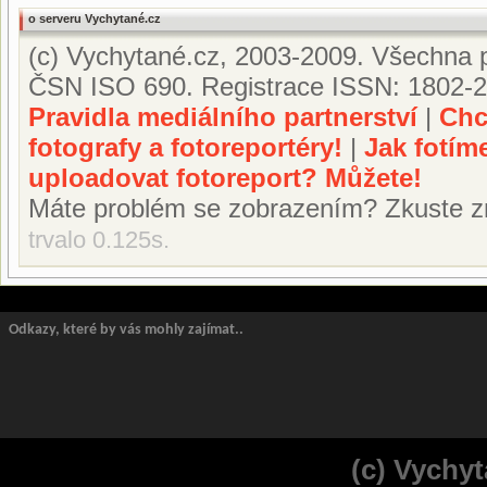
o serveru Vychytané.cz
(c) Vychytané.cz, 2003-2009. Všechna p
ČSN ISO 690. Registrace ISSN: 1802-2
Pravidla mediálního partnerství
|
Chc
fotografy a fotoreportéry!
|
Jak fotím
uploadovat fotoreport? Můžete!
Máte problém se zobrazením? Zkuste z
trvalo 0.125s.
Odkazy, které by vás mohly zajímat..
(c) Vychyt