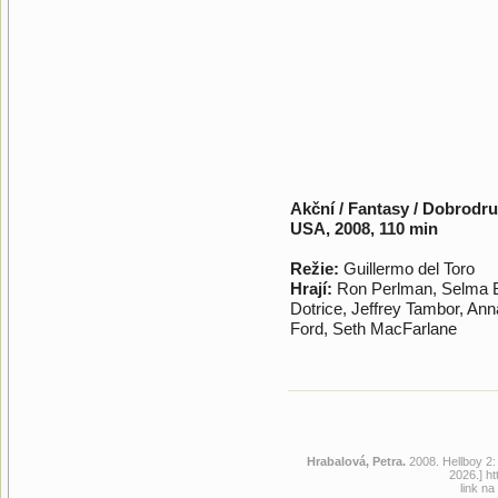
Akční / Fantasy / Dobrodr
USA, 2008, 110 min
Režie:
Guillermo del Toro
Hrají:
Ron Perlman, Selma Bl
Dotrice, Jeffrey Tambor, Ann
Ford, Seth MacFarlane
Hrabalová, Petra.
2008. Hellboy 2:
2026.] h
link na