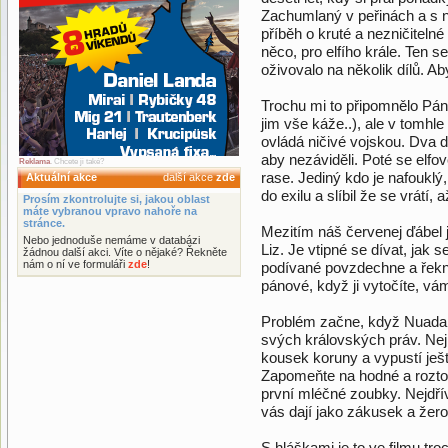
Zachumlaný v peřinách a s
příběh o kruté a nezničitelné
něco, pro elfího krále. Ten 
oživovalo na několik dílů. A
Trochu mi to připomnělo Pán
jim vše káže..), ale v tomhl
ovládá ničivé vojskou. Dva díl
aby nezáviděli. Poté se elfo
Reklama
. Chcete ji také?
rase. Jediný kdo je nafouklý,
Aktuální akce
další akce
zde
do exilu a slíbil že se vrátí, 
Prosím zkontrolujte si, jakou oblast
máte vybranou vpravo nahoře na
stránce.
Mezitím náš červenej ďábel j
Nebo jednoduše nemáme v databázi
Liz. Je vtipné se dívat, jak s
žádnou další akci. Víte o nějaké? Řekněte
nám o ní ve formuláři
zde
!
podívané povzdechne a řekne
pánové, když ji vytočíte, vá
Problém začne, když Nuada 
svých královských práv. Nej
kousek koruny a vypustí je
Zapomeňte na hodné a roztom
první mléčné zoubky. Nejdřív
vás dají jako zákusek a žero
S hláškami je to ve filmu tro