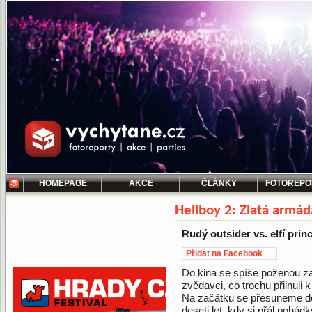
HOMEPAGE
AKCE
ČLÁNKY
FOTOREPO
Hellboy 2: Zlatá armád
Rudý outsider vs. elfí princ
Přidat na Facebook
Do kina se spíše poženou zar
zvědavci, co trochu přilnuli 
Na začátku se přesuneme d
deseti let, kdy si přál pohád