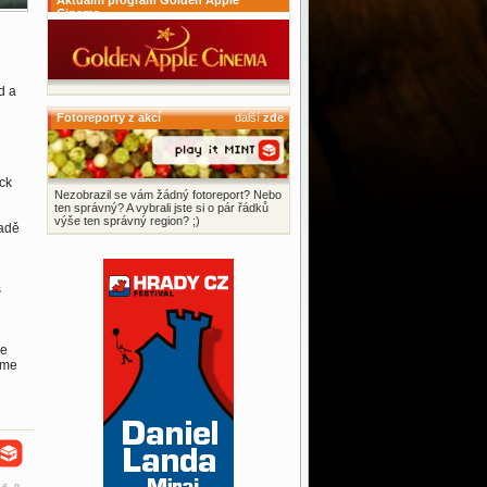
Aktuální program Golden Apple
Cinema
d a
Fotoreporty z akcí
další
zde
ck
Nezobrazil se vám žádný fotoreport? Nebo
ten správný? A vybrali jste si o pár řádků
výše ten správný region? ;)
padě
s
de
áme