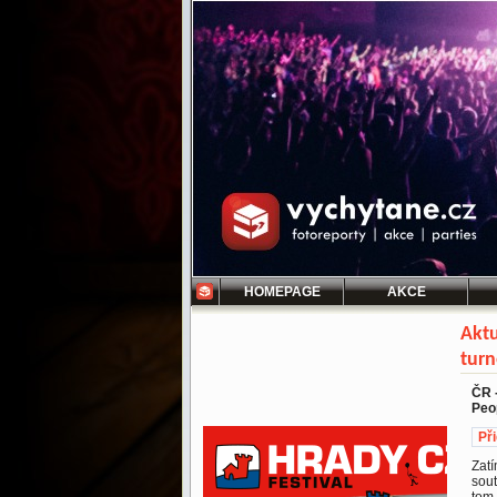
HOMEPAGE
AKCE
Aktu
turn
ČR 
Peop
Př
Zatí
sou