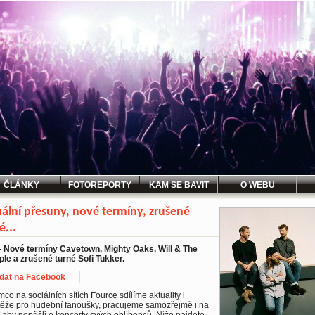
ČLÁNKY
FOTOREPORTY
KAM SE BAVIT
O WEBU
ální přesuny, nové termíny, zrušené
é...
- Nové termíny Cavetown, Mighty Oaks, Will & The
le a zrušené turné Sofi Tukker.
idat na Facebook
mco na sociálních sítích Fource sdílíme aktuality i
těže pro hudební fanoušky, pracujeme samozřejmě i na