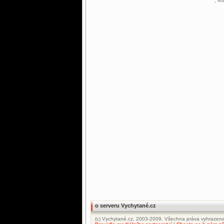
, Ma
o serveru Vychytané.cz
(c) Vychytané.cz, 2003-2009. Všechna práva vyhrazena