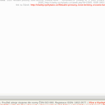
rtina .
2020. Aktuální přesuny, nové termíny, zrušené turné....
Vychytané.cz.
[Online] 31. 3. 2020. [Citace:
2026.] http://clanky.vychytane.cz/clanek.php?id=13505. ISSN 1802-
link na článek:
http://clanky.vychytane.cz/Aktualni-presuny,-nove-terminy,-zrusene-tur
. Použité zdroje citujeme dle normy ČSN ISO 690. Registrace ISSN: 1802-2677. |
Více o Vychy