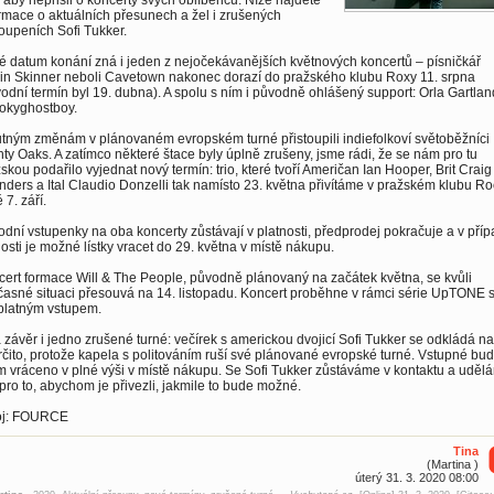
 aby nepřišli o koncerty svých oblíbenců. Níže najdete
rmace o aktuálních přesunech a žel i zrušených
oupeních Sofi Tukker.
 datum konání zná i jeden z nejočekávanějších květnových koncertů – písničkář
in Skinner neboli Cavetown nakonec dorazí do pražského klubu Roxy 11. srpna
odní termín byl 19. dubna). A spolu s ním i původně ohlášený support: Orla Gartlan
okyghostboy.
tným změnám v plánovaném evropském turné přistoupili indiefolkoví světoběžníci
ty Oaks. A zatímco některé štace byly úplně zrušeny, jsme rádi, že se nám pro tu
skou podařilo vyjednat nový termín: trio, které tvoří Američan Ian Hooper, Brit Craig
ders a Ital Claudio Donzelli tak namísto 23. května přivítáme v pražském klubu Ro
 7. září.
dní vstupenky na oba koncerty zůstávají v platnosti, předprodej pokračuje a v pří
osti je možné lístky vracet do 29. května v místě nákupu.
ert formace Will & The People, původně plánovaný na začátek května, se kvůli
asné situaci přesouvá na 14. listopadu. Koncert proběhne v rámci série UpTONE 
platným vstupem.
 závěr i jedno zrušené turné: večírek s americkou dvojicí Sofi Tukker se odkládá na
čito, protože kapela s politováním ruší své plánované evropské turné. Vstupné bu
 vráceno v plné výši v místě nákupu. Se Sofi Tukker zůstáváme v kontaktu a uděl
pro to, abychom je přivezli, jakmile to bude možné.
oj: FOURCE
Tina
(Martina )
úterý 31. 3. 2020 08:00