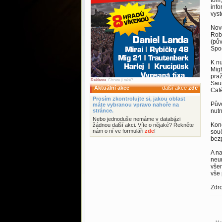
tom,
info
vyst
Nové
Rob
(pův
Spo
K nu
Migh
praž
Reklama
. Chcete ji také?
Saun
Aktuální akce
další akce
zde
Café
Prosím zkontrolujte si, jakou oblast
Půvo
máte vybranou vpravo nahoře na
stránce.
nutn
Nebo jednoduše nemáme v databázi
Konc
žádnou další akci. Víte o nějaké? Řekněte
nám o ní ve formuláři
zde
!
souč
bez
A na
neur
všem
vše 
Zdr