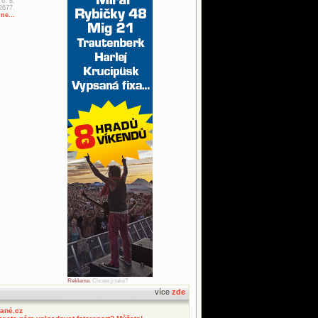
 6. 8.
2677.
ne...
Reklama
. Chcete ji také?
více
zde
tané.cz