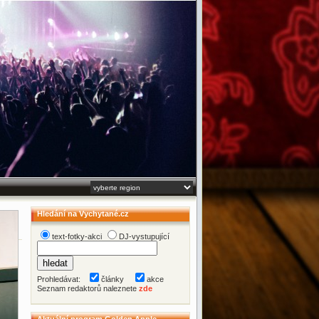
Hledání na Vychytané.cz
text-fotky-akci
DJ-vystupující
Prohledávat:
články
akce
Seznam redaktorů naleznete
zde