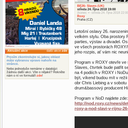
BE26: Slaves (UK)
středa 24. října 2018 19:00
(konec +- středa 24. října 2018 22:0
Roxy
Praha (CZ)
Letošní oslavy 26. naroze
velkém stylu. Oba prostory
parties, výstav a divadel. Os
ve všech prostorách ROXY/N
Reklama
. Chcete ji také?
Aktuální akce
další akce
zde
jeho rozpis, ať vám nic neun
Prosím zkontrolujte si, jakou oblast
máte vybranou vpravo nahoře na
Program v ROXY otevře ve s
stránce.
Slaves, čtvrtek bude patřit s
Nebo jednoduše nemáme v databázi
na 4 podiích v ROXY i NoDu
žádnou další akci. Víte o nějaké? Řekněte
nám o ní ve formuláři
zde
!
být, víkend budou mít v reži
obr Chris Liebing a v sobot
drum&bassový producent Hi
Program v NoD najdete zde:
http://nod.roxy.cz/news/det
roxy-a-nod-slavi-v-rijnu-26