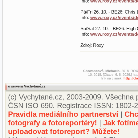
Info:
www.roxy.cz/events/d
Pá/Fri 26. 10. - BE26: Chris
Info:
www.roxy.cz/events/de
So/Sat 27. 10. - BE26: High
Info:
www.roxy.cz/events/de
Zdroj: Roxy
Chovancová, Michaela.
2018. ROXY 
10. 2018. [Citace: 6. 8. 2026.] 
link na článek:
http://c
o serveru Vychytané.cz
(c) Vychytané.cz, 2003-2009. Všechna p
ČSN ISO 690. Registrace ISSN: 1802-2
Pravidla mediálního partnerství
|
Chc
fotografy a fotoreportéry!
|
Jak fotím
uploadovat fotoreport? Můžete!