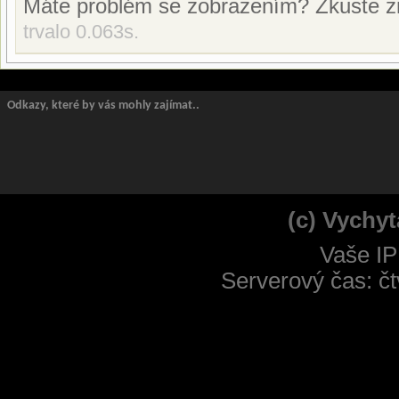
Máte problém se zobrazením? Zkuste z
trvalo 0.063s.
Odkazy, které by vás mohly zajímat..
(c) Vychyt
Vaše IP
Serverový čas: čt