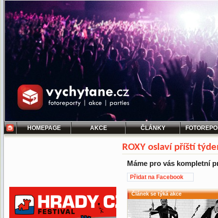
HOMEPAGE
AKCE
ČLÁNKY
FOTOREPO
ROXY oslaví příští týd
Máme pro vás kompletní 
Přidat na Facebook
Článek se týká akce