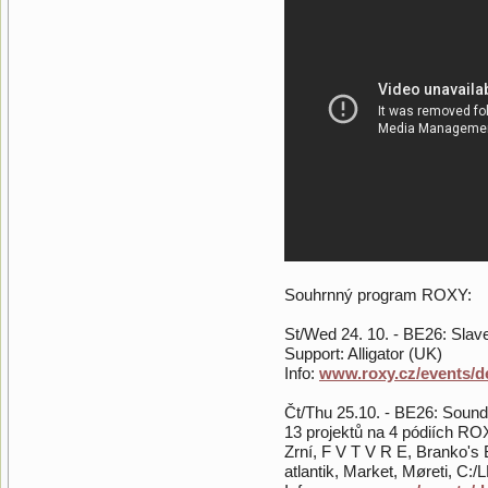
Souhrnný program ROXY:
St/Wed 24. 10. - BE26: Slav
Support: Alligator (UK)
Info:
www.roxy.cz/events/de
Čt/Thu 25.10. - BE26: Soun
13 projektů na 4 pódiích R
Zrní, F V T V R E, Branko's 
atlantik, Market, Møreti, 