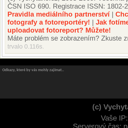
ČSN ISO 690. Registrace ISSN: 1802-2
Pravidla mediálního partnerství
|
Chc
fotografy a fotoreportéry!
|
Jak fotím
uploadovat fotoreport? Můžete!
Máte problém se zobrazením? Zkuste z
trvalo 0.116s.
Odkazy, které by vás mohly zajímat..
(c) Vychyt
Vaše IP
Serverový čas: p