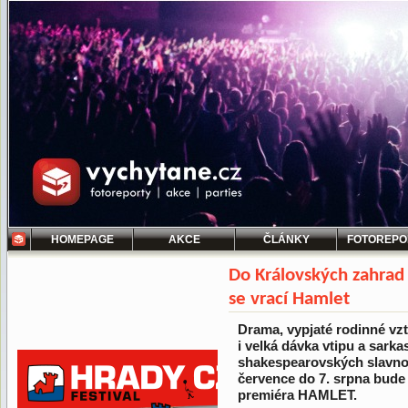
HOMEPAGE
AKCE
ČLÁNKY
FOTOREPO
Do Královských zahrad
se vrací Hamlet
Drama, vypjaté rodinné vzta
i velká dávka vtipu a sark
shakespearovských slavno
července do 7. srpna bude 
premiéra HAMLET.