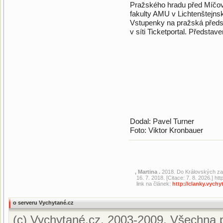
Pražského hradu před Míčov
fakulty AMU v Lichtenštejn
Vstupenky na pražská předs
v síti Ticketportal. Představe
Dodal: Pavel Turner
Foto: Viktor Kronbauer
, Martina .
2018. Do Královských za
16. 7. 2018. [Citace: 7. 8. 2026.] 
link na článek:
http://clanky.vych
o serveru Vychytané.cz
(c) Vychytané.cz, 2003-2009. Všechna p