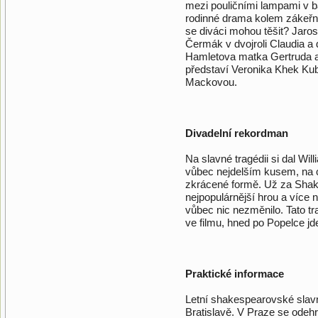
mezi pouličními lampami v ba
rodinné drama kolem zákeřné
se diváci mohou těšit? Jarosl
Čermák v dvojroli Claudia a
Hamletova matka Gertruda a 
představí Veronika Khek Kub
Mackovou.
Divadelní rekordman
Na slavné tragédii si dal Wi
vůbec nejdelším kusem, na c
zkrácené formě. Už za Sha
nejpopulárnější hrou a více n
vůbec nic nezměnilo. Tato tra
ve filmu, hned po Popelce jd
Praktické informace
Letní shakespearovské slavn
Bratislavě. V Praze se odeh