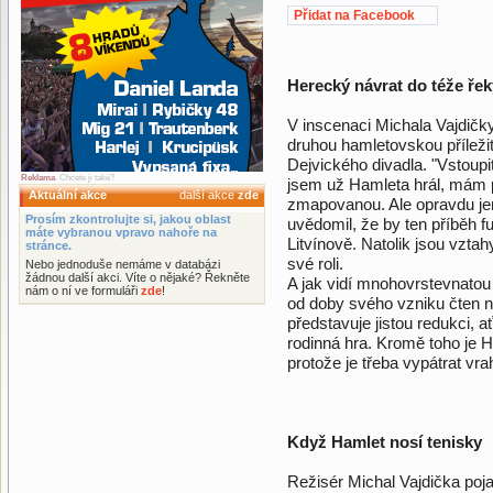
Přidat na Facebook
Herecký návrat do téže řek
V inscenaci Michala Vajdičky 
druhou hamletovskou příležit
Dejvického divadla. "Vstoupi
Reklama
. Chcete ji také?
jsem už Hamleta hrál, mám 
Aktuální akce
další akce
zde
zmapovanou. Ale opravdu jen
Prosím zkontrolujte si, jakou oblast
uvědomil, že by ten příběh fu
máte vybranou vpravo nahoře na
Litvínově. Natolik jsou vztah
stránce.
své roli.
Nebo jednoduše nemáme v databázi
žádnou další akci. Víte o nějaké? Řekněte
A jak vidí mnohovrstevnatou 
nám o ní ve formuláři
zde
!
od doby svého vzniku čten 
představuje jistou redukci, a
rodinná hra. Kromě toho je H
protože je třeba vypátrat vr
Když Hamlet nosí tenisky
Režisér Michal Vajdička poj