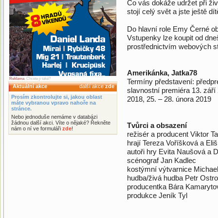
Co vás dokáže udržet při živ
stojí celý svět a jste ještě dí
Do hlavní role Emy Černé ob
Vstupenky lze koupit od dne
prostřednictvím webových st
Amerikánka, Jatka78
Reklama
. Chcete ji také?
Termíny představení: předpre
Aktuální akce
další akce
zde
slavnostní premiéra 13. září 
Prosím zkontrolujte si, jakou oblast
2018, 25. – 28. února 2019
máte vybranou vpravo nahoře na
stránce.
Nebo jednoduše nemáme v databázi
žádnou další akci. Víte o nějaké? Řekněte
Tvůrci a obsazení
nám o ní ve formuláři
zde
!
režisér a producent Viktor T
hrají Tereza Voříšková a El
autoři hry Evita Naušová a 
scénograf Jan Kadlec
kostýmní výtvarnice Michae
hudba/živá hudba Petr Ostr
producentka Bára Kamaryto
produkce Jeník Tyl