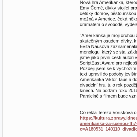
Nová hra Amerikánka, kterou 
Emy Černé, dívky stojící pr
dětský domov, pěstounskou pé
možná v Americe, čeká někd
dramatem o svobodě, vydělen
"Amerikánka je moji druhou č
skutečným osudem dívky, kter
Evita Naušová zaznamenala 
monologu, který se stal zák
jsme jako první čeští autoři 
ScriptEast Award pro nejlep
Později jsem se k výchozímu
text upravil do podoby jevišt
Amerikánka Viktor Tauš a d
divadelní hru, tu o rok po
kinech. Na podzim roku 2019 
Paralelně s filmem bude vzni
Co řekla Tereza Voříšková o
https://kultura.zpravy.idne
amerikanka-za-scenou-fh7-
c=A180531_140110_divadlo