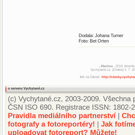
Dodala: Johana Turner
Foto: Bet Orten
, Martina .
2018. Ameriká
Vychytané.cz.
[Online] 3. 7. 2
link na článek:
http://clanky.vychyt
o serveru Vychytané.cz
(c) Vychytané.cz, 2003-2009. Všechna p
ČSN ISO 690. Registrace ISSN: 1802-2
Pravidla mediálního partnerství
|
Chc
fotografy a fotoreportéry!
|
Jak fotím
uploadovat fotoreport? Můžete!