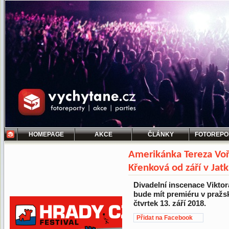
HOMEPAGE
AKCE
ČLÁNKY
FOTOREPO
Amerikánka Tereza Voří
Křenková od září v Jat
Divadelní inscenace Vikto
bude mít premiéru v pražs
čtvrtek 13. září 2018.
Přidat na Facebook