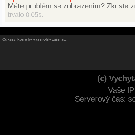
Máte problém se zobrazením? Zkuste z
trvalo 0.05s.
Odkazy, které by vás mohly zajímat..
(c) Vychyt
Vaše IP
Serverový čas: s