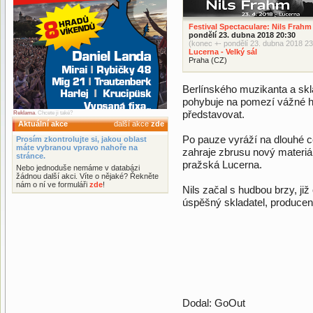
Festival Spectaculare: Nils Frahm
pondělí 23. dubna 2018 20:30
(konec +- pondělí 23. dubna 2018 23
Lucerna - Velký sál
Praha (CZ)
Berlínského muzikanta a skl
pohybuje na pomezí vážné hu
představovat.
Reklama
. Chcete ji také?
Aktuální akce
další akce
zde
Po pauze vyráží na dlouhé 
Prosím zkontrolujte si, jakou oblast
máte vybranou vpravo nahoře na
zahraje zbrusu nový materi
stránce.
pražská Lucerna.
Nebo jednoduše nemáme v databázi
žádnou další akci. Víte o nějaké? Řekněte
nám o ní ve formuláři
zde
!
Nils začal s hudbou brzy, již 
úspěšný skladatel, producen
Dodal: GoOut