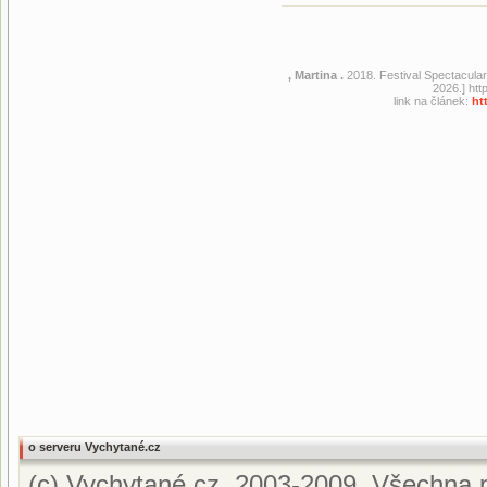
, Martina .
2018. Festival Spectacular
2026.] ht
link na článek:
ht
o serveru Vychytané.cz
(c) Vychytané.cz, 2003-2009. Všechna p