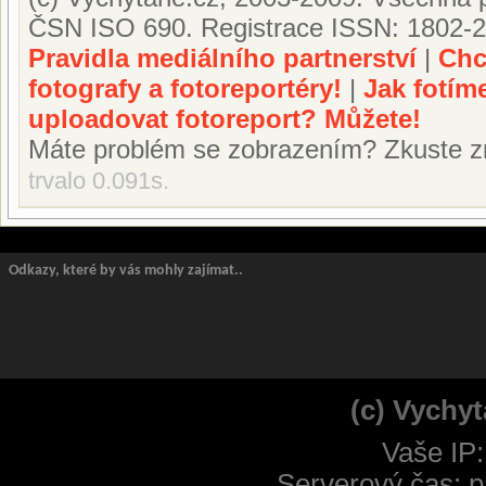
ČSN ISO 690. Registrace ISSN: 1802-2
Pravidla mediálního partnerství
|
Chc
fotografy a fotoreportéry!
|
Jak fotím
uploadovat fotoreport? Můžete!
Máte problém se zobrazením? Zkuste z
trvalo 0.091s.
Odkazy, které by vás mohly zajímat..
(c) Vychyt
Vaše IP:
Serverový čas: p