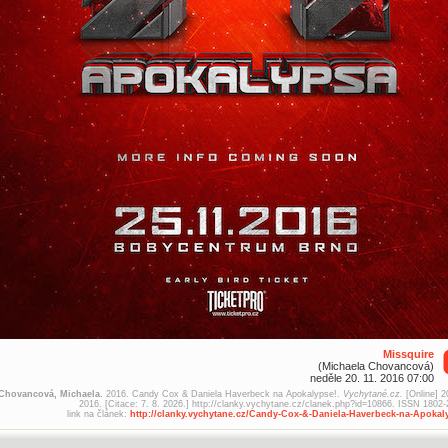
Missquire
(Michaela Chovancová)
neděle 20. 11. 2016 07:00
Chovancová, Michaela.
2016. Candy Cox & Daniela Haverbeck na Apokalypse!.
Vychytané.cz.
[Online] 2
2016. [Citace: 7. 8. 2026.] http://clanky.vychytane.cz/clanek.php?id=10866. ISSN 1802-
link na článek:
http://clanky.vychytane.cz/Candy-Cox-&-Daniela-Haverbeck-na-Apokal