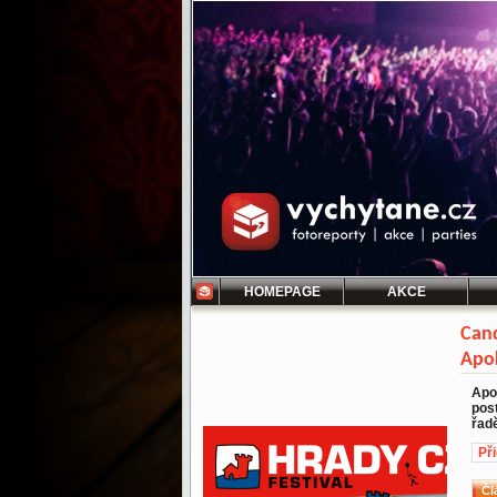
HOMEPAGE
AKCE
Cand
Apo
Apo
pos
řad
Př
Čl