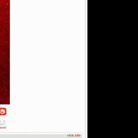
0. 11.
2677.
ypse!
více
zde