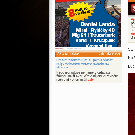
Ap
pá
(k
07
Bo
Br
Reklama
. Chcete ji také?
SET
Aktuální akce
další akce
zde
Netř
Prosím zkontrolujte si, jakou oblast
máte vybranou vpravo nahoře na
Buďt
stránce.
Nebo jednoduše nemáme v databázi
žádnou další akci. Víte o nějaké? Řekněte
nám o ní ve formuláři
zde
!