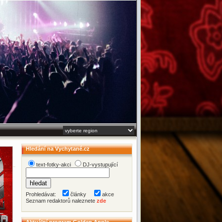
Hledání na Vychytané.cz
text-fotky-akci
DJ-vystupující
Prohledávat:
články
akce
Seznam redaktorů naleznete
zde