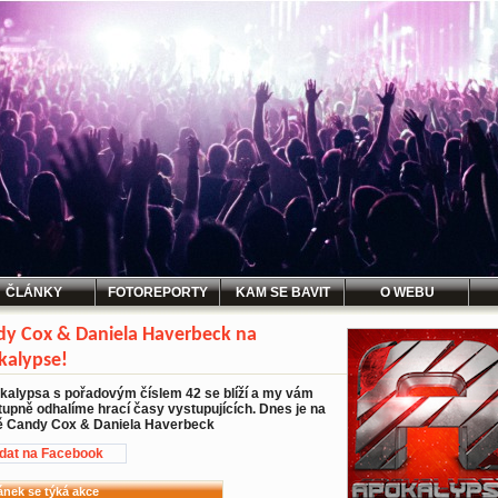
ČLÁNKY
FOTOREPORTY
KAM SE BAVIT
O WEBU
y Cox & Daniela Haverbeck na
kalypse!
kalypsa s pořadovým číslem 42 se blíží a my vám
tupně odhalíme hrací časy vystupujících. Dnes je na
ě Candy Cox & Daniela Haverbeck
idat na Facebook
ánek se týká akce