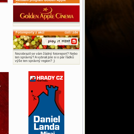
Aktuální program Golden Apple
Cinema
Fotoreporty z akcí
další
zde
Nezobrazil se vám žádný fotoreport? Nebo
ten správný? A vybrali jste si o pár řádků
výše ten správný region? ;)