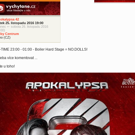
okalypsa 42
tek 25. listopadu 2016 19:00
onec +- sobota 26. listopadu 2016
:00)
by Centrum
no (CZ)
-TIME 23:00 - 01:00 - Boiler Hard Stage = NO.DOLLS!
eba více komentovat ...
e u toho!