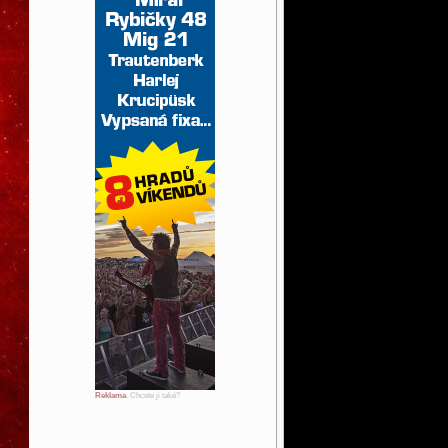
Reklama
. Chcete ji také?