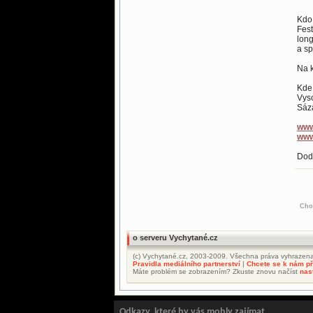
Kdo 
Fest
long
a sp
Na k
Kde
Vyso
Sáza
www
www
Dod
Cho
o serveru Vychytané.cz
(c) Vychytané.cz, 2003-2009. Všechna práva vyhrazena
Pravidla mediálního partnerství
|
Chcete se k nám při
Máte problém se zobrazením? Zkuste znovu načíst
nas
Odkazy, které by vás mohly zajímat..