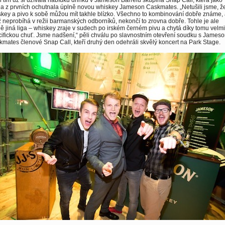
 tím už si užívala nabídku drinků v Jameson Barrelu skupina Snap Call, která jako
a z prvních ochutnala úplně novou whiskey Jameson Caskmates. „Netušili jsme, ž
key a pivo k sobě můžou mít takhle blízko. Všechno to kombinování dobře známe,
 neprobíhá v režii barmanských odborníků, nekončí to zrovna dobře. Tohle je ale
ě jiná liga – whiskey zraje v sudech po irském černém pivu a chytá díky tomu velmi
ifickou chuť. Jsme nadšení,“ pěli chválu po slavnostním otevření soudku s James
mates členové Snap Call, kteří druhý den odehráli skvělý koncert na Park Stage.