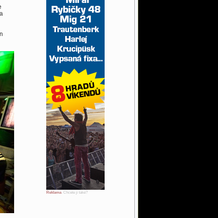
e
 a
on
Reklama
. Chcete ji také?