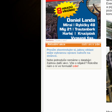
fano
Ever
a pi
pozd
konc
Reklama
. Chcete ji také?
Aktuální akce
další akce
zde
Prosím zkontrolujte si, jakou oblast
máte vybranou vpravo nahoře na
stránce.
Nebo jednoduše nemáme v databázi
žádnou další akci. Víte o nějaké? Řekněte
nám o ní ve formuláři
zde
!