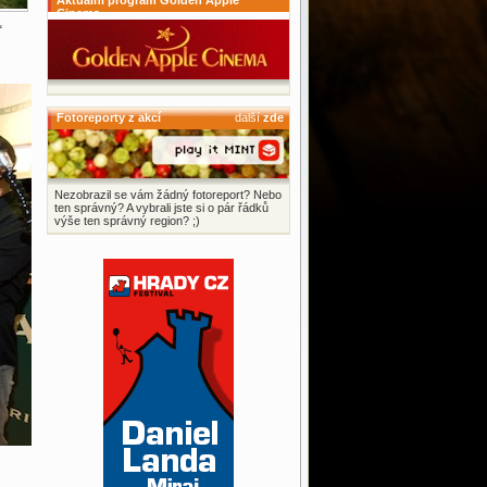
Aktuální program Golden Apple
Cinema
“
Fotoreporty z akcí
další
zde
Nezobrazil se vám žádný fotoreport? Nebo
ten správný? A vybrali jste si o pár řádků
výše ten správný region? ;)