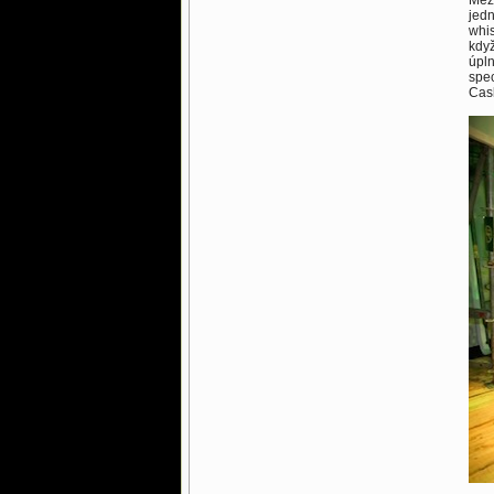
Mezi
jedn
whis
když
úpln
spec
Cask