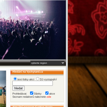
Hledání na Vychytané.cz
text-fotky-akci
DJ-vystupující
Prohledávat:
články
akce
Seznam redaktorů naleznete
zde