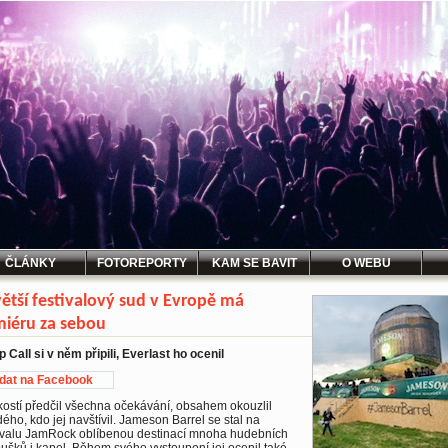
ČLÁNKY
FOTOREPORTY
KAM SE BAVIT
O WEBU
ětší festivalový sud v Evropě má
iéru za sebou
 Call si v něm připili, Everlast ho ocenil
idat na Facebook
kostí předčil všechna očekávání, obsahem okouzlil
ého, kdo jej navštívil. Jameson Barrel se stal na
tivalu JamRock oblíbenou destinací mnoha hudebních