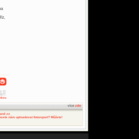
na
íz,
] 12.
2677.
sebou
více
zde
tané.cz
hcete nám uploadovat fotoreport? Můžete!