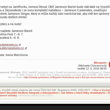
nebyl na JamRocku, nemusí litovat. Obří Jameson Barrel bude stát také na Vysoči
u a Sázavafestu i se svou kompletní nabídkou – Jameson Caskmates, osvěžující
drink Jameson Ginger, který si může každý sám namíchat tak, aby měl ten správný ř
oustu dalších drinků.
ytary a na sudy!
 najdete Jameson Barell:
čina Fest 7.–9. 7.
vafest 4.–6. 8.
.jameson.cz
.pijsrozumem.cz
ala: Ivana Marcinova
Missquire
(Michaela Chovancová)
neděle 12. 6. 2016 08:00
vancová, Michaela.
2016. Největší festivalový sud v Evropě má premiéru za sebou.
Vychytané.cz.
[Online
6. 2016. [Citace: 6. 8. 2026.] http://clanky.vychytane.cz/clanek.php?id=10385. ISSN 1802-
link na článek:
http://clanky.vychytane.cz/Nejvetsi-festivalovy-sud-v Evrope-ma-premieru-za-
. Použité zdroje citujeme dle normy ČSN ISO 690. Registrace ISSN: 1802-2677. |
Více o Vychy
dat? Neustále hledáme fotografy a fotoreportéry!
|
Jak fotíme a které fotky nestahujeme
|
C
tavení stránky
.
Generování stránky trvalo 0.057s.