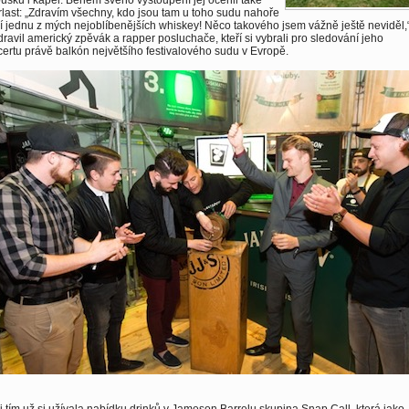
ušků i kapel. Během svého vystoupení jej ocenil také
last: „Zdravím všechny, kdo jsou tam u toho sudu nahoře
jí jednu z mých nejoblíbenějších whiskey! Něco takového jsem vážně ještě neviděl,
ravil americký zpěvák a rapper posluchače, kteří si vybrali pro sledování jeho
ertu právě balkón největšího festivalového sudu v Evropě.