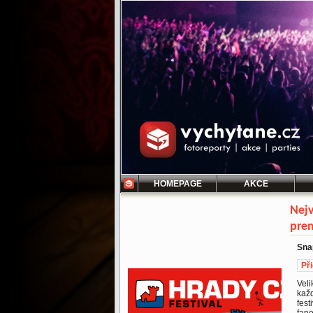
HOMEPAGE
AKCE
Nejv
prem
Snap
Př
Veli
každ
fes