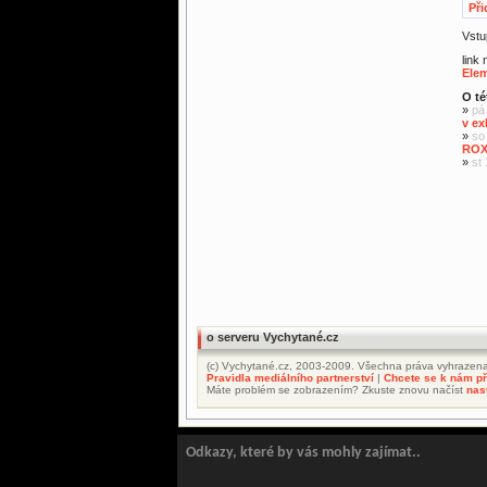
Při
Vstu
link
Ele
O té
»
pá
v ex
»
so
ROX
»
st
o serveru Vychytané.cz
(c) Vychytané.cz, 2003-2009. Všechna práva vyhrazena
Pravidla mediálního partnerství
|
Chcete se k nám při
Máte problém se zobrazením? Zkuste znovu načíst
nas
Odkazy, které by vás mohly zajímat..