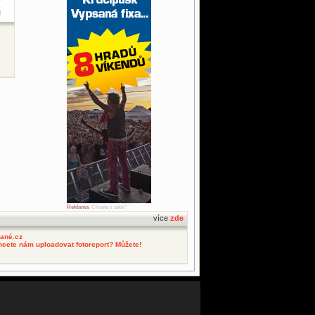
Reklama
. Chcete ji také?
více
zde
tané.cz
hcete nám uploadovat fotoreport? Můžete!