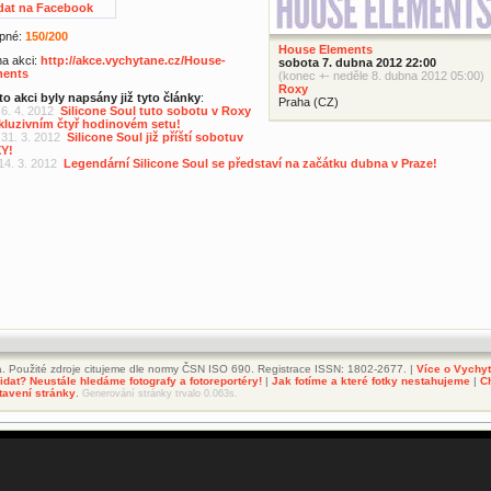
dat na Facebook
pné:
150/200
House Elements
 na akci:
http://akce.vychytane.cz/House-
sobota 7. dubna 2012 22:00
ments
(konec +- neděle 8. dubna 2012 05:00)
Roxy
to akci byly napsány již tyto články
:
Praha (CZ)
 6. 4. 2012
Silicone Soul tuto sobotu v Roxy
kluzivním čtyř hodinovém setu!
 31. 3. 2012
Silicone Soul již příští sobotuv
Y!
 14. 3. 2012
Legendární Silicone Soul se představí na začátku dubna v Praze!
. Použité zdroje citujeme dle normy ČSN ISO 690. Registrace ISSN: 1802-2677. |
Více o Vychy
dat? Neustále hledáme fotografy a fotoreportéry!
|
Jak fotíme a které fotky nestahujeme
|
C
tavení stránky
.
Generování stránky trvalo 0.063s.