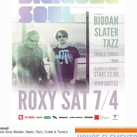
upují:
cone Soul, Biodan, Slater, Tazz, Cubik & Tomics