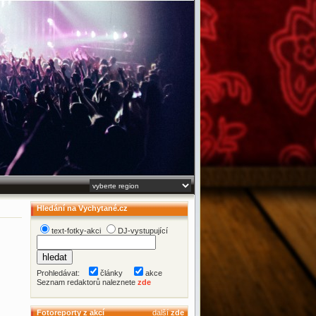
Hledání na Vychytané.cz
text-fotky-akci
DJ-vystupující
Prohledávat:
články
akce
Seznam redaktorů naleznete
zde
Fotoreporty z akcí
další
zde