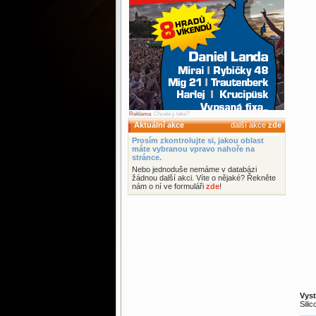
Reklama
. Chcete ji také?
Aktuální akce
další akce
zde
Prosím zkontrolujte si, jakou oblast
máte vybranou vpravo nahoře na
stránce.
Nebo jednoduše nemáme v databázi
žádnou další akci. Víte o nějaké? Řekněte
nám o ní ve formuláři
zde
!
Vyst
Sili