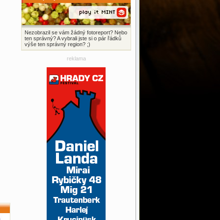
Nezobrazil se vám žádný fotoreport? Nebo
ten správný? A vybrali jste si o pár řádků
výše ten správný region? ;)
reklama